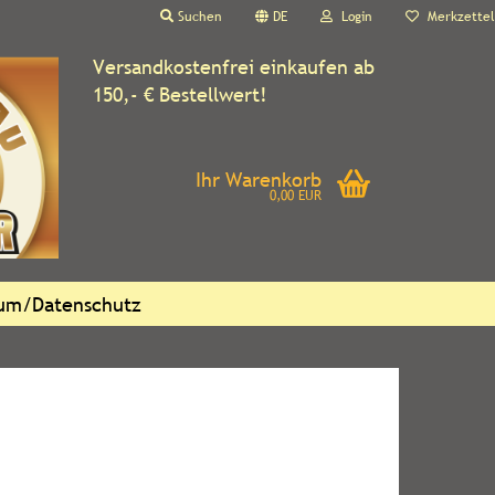
Suchen
DE
Login
Merkzettel
Versandkostenfrei einkaufen ab
150,- € Bestellwert!
Ihr Warenkorb
0,00 EUR
sum/Datenschutz