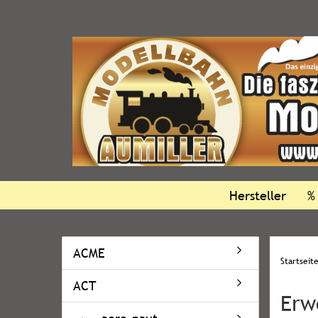
Hersteller
%
ACME
Startseit
ACT
Erw