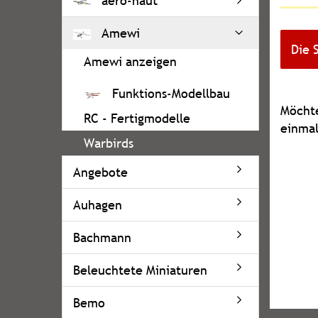
aero-naut
Amewi
Die 
Amewi anzeigen
Funktions-Modellbau
MÖCH
Möchte
RC - Fertigmodelle
SIE
einmal
NOCH
Warbirds
EINMA
Angebote
SUCHE
Auhagen
Bachmann
Beleuchtete Miniaturen
Bemo