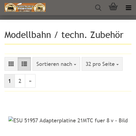
Modellbahn / techn. Zubehör
Sortieren nach
pro Seite
Sortieren nach
32 pro Seite
1
2
»