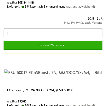
Art.Nr.: E03314-14868
Lieferzeit:
3-5 Tage nach Zahlungseingang
(Ausland abweichend)
20,81 EUR
inkl. 19% MwSt. zzgl.
Versand
In den Warenkorb
ECoSBoost, 7A, MM/DCC/SX/M4, (ESU 50012)
Art.Nr.: E50012
Lieferzeit:
3-5 Tage nach Zahlungseingang
(Ausland abweichend)