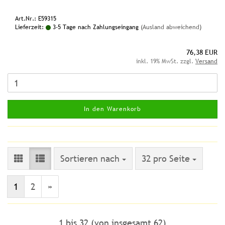
Art.Nr.: E59315
Lieferzeit:
3-5 Tage nach Zahlungseingang
(Ausland abweichend)
76,38 EUR
inkl. 19% MwSt. zzgl.
Versand
In den Warenkorb
Sortieren nach
pro Seite
Sortieren nach
32 pro Seite
1
2
»
1
bis
32
(von insgesamt
62
)