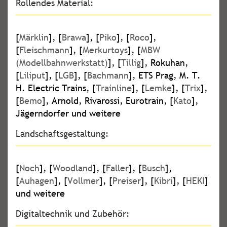
Rollendes Material:
[
Märklin
], [
Brawa
], [
Piko
], [
Roco
],
[
Fleischmann
], [
Merkurtoys
], [
MBW
(Modellbahnwerkstatt)
], [
Tillig
], Rokuhan,
[
Liliput
], [
LGB
], [
Bachmann
], ETS Prag, M. T.
H. Electric Trains, [
Trainline
], [
Lemke
], [
Trix
],
[
Bemo
], Arnold, Rivarossi, Eurotrain, [
Kato
],
Jägerndorfer und weitere
Landschaftsgestaltung:
[
Noch
], [
Woodland
], [
Faller
], [
Busch
],
[
Auhagen
], [
Vollmer
], [
Preiser
], [
Kibri
], [
HEKI
]
und weitere
Digitaltechnik und Zubehör: