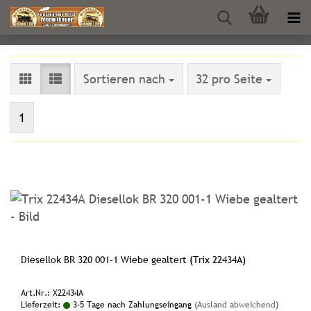
Sortieren nach
pro Seite
Sortieren nach
32 pro Seite
1
Diesellok BR 320 001-1 Wiebe gealtert (Trix 22434A)
Art.Nr.: X22434A
Lieferzeit:
3-5 Tage nach Zahlungseingang
(Ausland abweichend)