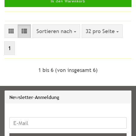
In den Warenkorb
Sortieren nach
pro Seite
Sortieren nach
32 pro Seite
1
1
bis
6
(von insgesamt
6
)
Newsletter-Anmeldung
WEITER
E-
ZUR
Mail
NEWSLETTER-