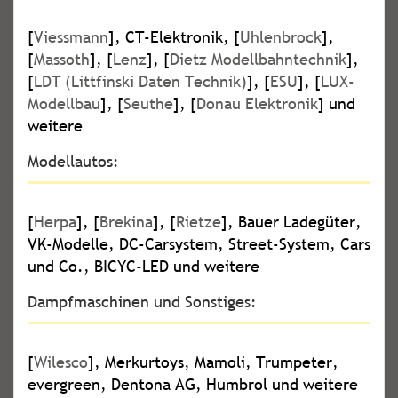
[
Viessmann
], CT-Elektronik, [
Uhlenbrock
],
[
Massoth
], [
Lenz
], [
Dietz Modellbahntechnik
],
[
LDT (Littfinski Daten Technik)
], [
ESU
], [
LUX-
Modellbau
], [
Seuthe
], [
Donau Elektronik
] und
weitere
Modellautos:
[
Herpa
], [
Brekina
], [
Rietze
], Bauer Ladegüter,
VK-Modelle, DC-Carsystem, Street-System, Cars
und Co., BICYC-LED und weitere
Dampfmaschinen und Sonstiges:
[
Wilesco
], Merkurtoys, Mamoli, Trumpeter,
evergreen, Dentona AG, Humbrol und weitere