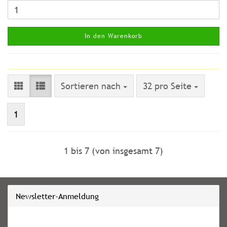
In den Warenkorb
Sortieren nach
pro Seite
Sortieren nach
32 pro Seite
1
1
bis
7
(von insgesamt
7
)
Newsletter-Anmeldung