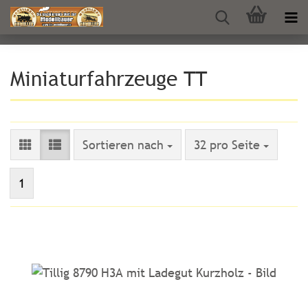
Miniaturfahrzeuge TT
Sortieren nach
pro Seite
Sortieren nach
32 pro Seite
1