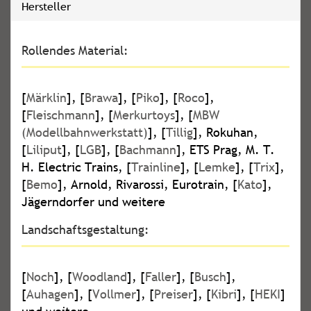
Hersteller
Rollendes Material:
[
Märklin
], [
Brawa
], [
Piko
], [
Roco
],
[
Fleischmann
], [
Merkurtoys
], [
MBW
(Modellbahnwerkstatt)
], [
Tillig
], Rokuhan,
[
Liliput
], [
LGB
], [
Bachmann
], ETS Prag, M. T.
H. Electric Trains, [
Trainline
], [
Lemke
], [
Trix
],
[
Bemo
], Arnold, Rivarossi, Eurotrain, [
Kato
],
Jägerndorfer und weitere
Landschaftsgestaltung:
[
Noch
], [
Woodland
], [
Faller
], [
Busch
],
[
Auhagen
], [
Vollmer
], [
Preiser
], [
Kibri
], [
HEKI
]