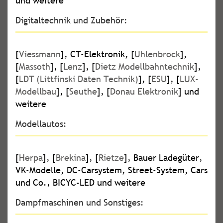
und weitere
Digitaltechnik und Zubehör:
[
Viessmann
], CT-Elektronik, [
Uhlenbrock
],
[
Massoth
], [
Lenz
], [
Dietz Modellbahntechnik
],
[
LDT (Littfinski Daten Technik)
], [
ESU
], [
LUX-
Modellbau
], [
Seuthe
], [
Donau Elektronik
] und
weitere
Modellautos:
[
Herpa
], [
Brekina
], [
Rietze
], Bauer Ladegüter,
VK-Modelle, DC-Carsystem, Street-System, Cars
und Co., BICYC-LED und weitere
Dampfmaschinen und Sonstiges: