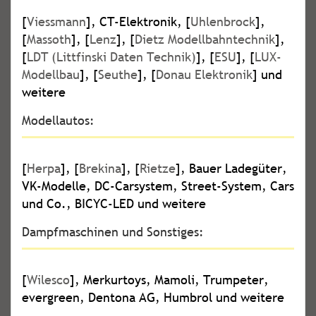
[
Viessmann
], CT-Elektronik, [
Uhlenbrock
],
[
Massoth
], [
Lenz
], [
Dietz Modellbahntechnik
],
[
LDT (Littfinski Daten Technik)
], [
ESU
], [
LUX-
Modellbau
], [
Seuthe
], [
Donau Elektronik
] und
weitere
Modellautos:
[
Herpa
], [
Brekina
], [
Rietze
], Bauer Ladegüter,
VK-Modelle, DC-Carsystem, Street-System, Cars
und Co., BICYC-LED und weitere
Dampfmaschinen und Sonstiges:
[
Wilesco
], Merkurtoys, Mamoli, Trumpeter,
evergreen, Dentona AG, Humbrol und weitere