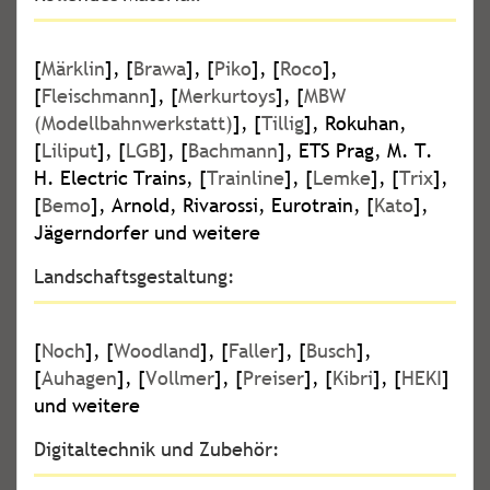
[
Märklin
], [
Brawa
], [
Piko
], [
Roco
],
[
Fleischmann
], [
Merkurtoys
], [
MBW
(Modellbahnwerkstatt)
], [
Tillig
], Rokuhan,
[
Liliput
], [
LGB
], [
Bachmann
], ETS Prag, M. T.
H. Electric Trains, [
Trainline
], [
Lemke
], [
Trix
],
[
Bemo
], Arnold, Rivarossi, Eurotrain, [
Kato
],
Jägerndorfer und weitere
Landschaftsgestaltung:
[
Noch
], [
Woodland
], [
Faller
], [
Busch
],
[
Auhagen
], [
Vollmer
], [
Preiser
], [
Kibri
], [
HEKI
]
und weitere
Digitaltechnik und Zubehör: