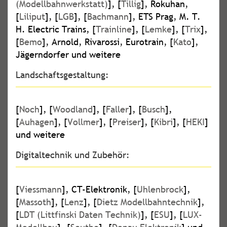
(Modellbahnwerkstatt)
], [
Tillig
], Rokuhan,
[
Liliput
], [
LGB
], [
Bachmann
], ETS Prag, M. T.
H. Electric Trains, [
Trainline
], [
Lemke
], [
Trix
],
[
Bemo
], Arnold, Rivarossi, Eurotrain, [
Kato
],
Jägerndorfer und weitere
Landschaftsgestaltung:
[
Noch
], [
Woodland
], [
Faller
], [
Busch
],
[
Auhagen
], [
Vollmer
], [
Preiser
], [
Kibri
], [
HEKI
]
und weitere
Digitaltechnik und Zubehör:
[
Viessmann
], CT-Elektronik, [
Uhlenbrock
],
[
Massoth
], [
Lenz
], [
Dietz Modellbahntechnik
],
[
LDT (Littfinski Daten Technik)
], [
ESU
], [
LUX-