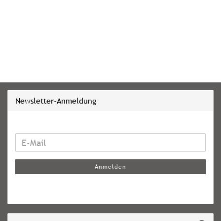
Newsletter-Anmeldung
WEITER
E-
ZUR
Mail
NEWSLETTER-
Anmelden
ANMELDUNG