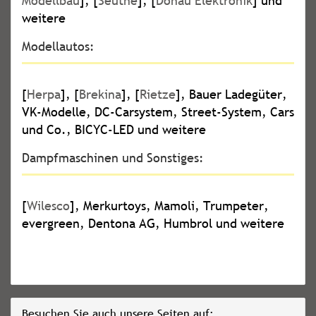
Modellbau
], [
Seuthe
], [
Donau Elektronik
] und
weitere
Modellautos:
[
Herpa
], [
Brekina
], [
Rietze
], Bauer Ladegüter,
VK-Modelle, DC-Carsystem, Street-System, Cars
und Co., BICYC-LED und weitere
Dampfmaschinen und Sonstiges:
[
Wilesco
], Merkurtoys, Mamoli, Trumpeter,
evergreen, Dentona AG, Humbrol und weitere
Besuchen Sie auch unsere Seiten auf: