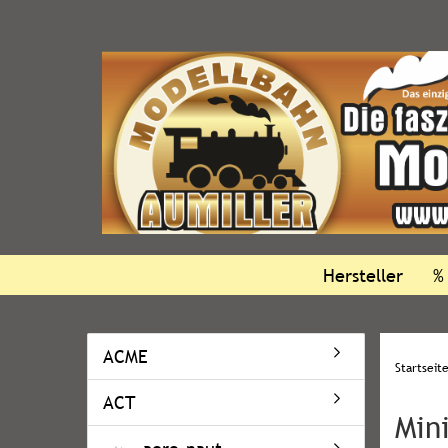
Hersteller
%
ACME
Startseit
ACT
Min