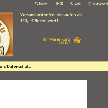
Suchen
DE
Login
Merkzettel
Versandkostenfrei einkaufen ab
150,- € Bestellwert!
Ihr Warenkorb
0,00 EUR
sum/Datenschutz