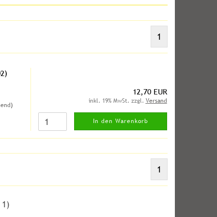
1
2)
12,70 EUR
inkl. 19% MwSt. zzgl.
Versand
hend)
In den Warenkorb
1
t
1
)