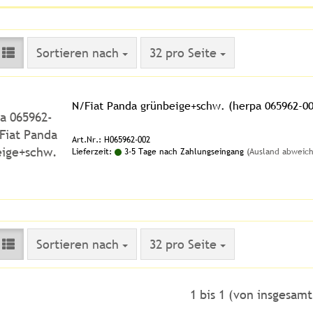
Sortieren nach
pro Seite
Sortieren nach
32 pro Seite
N/Fiat Panda grünbeige+schw. (herpa 065962-00
Art.Nr.: H065962-002
Lieferzeit:
3-5 Tage nach Zahlungseingang
(Ausland abweic
Sortieren nach
pro Seite
Sortieren nach
32 pro Seite
1
bis
1
(von insgesam