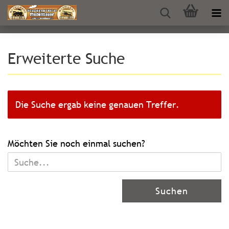
Erweiterte Suche
Die Suche ergab keine genauen Treffer.
MÖCHTEN
Möchten Sie noch einmal suchen?
SIE
NOCH
EINMAL
Suchen
SUCHEN?