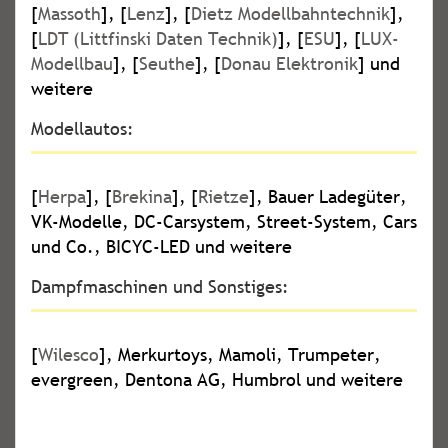
[
Massoth
], [
Lenz
], [
Dietz Modellbahntechnik
],
[
LDT (Littfinski Daten Technik)
], [
ESU
], [
LUX-
Modellbau
], [
Seuthe
], [
Donau Elektronik
] und
weitere
Modellautos:
[
Herpa
], [
Brekina
], [
Rietze
], Bauer Ladegüter,
VK-Modelle, DC-Carsystem, Street-System, Cars
und Co., BICYC-LED und weitere
Dampfmaschinen und Sonstiges:
[
Wilesco
], Merkurtoys, Mamoli, Trumpeter,
evergreen, Dentona AG, Humbrol und weitere