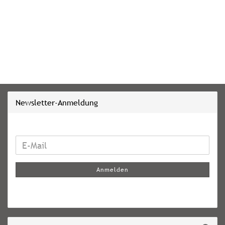
Newsletter-Anmeldung
WEITER
E-
ZUR
Mail
NEWSLETTER-
Anmelden
ANMELDUNG