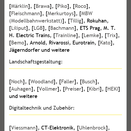
[
Märklin
], [
Brawa
], [
Piko
], [
Roco
],
[
Fleischmann
], [
Merkurtoys
], [
MBW
(Modellbahnwerkstatt)
], [
Tillig
], Rokuhan,
[
Liliput
], [
LGB
], [
Bachmann
], ETS Prag, M. T.
H. Electric Trains, [
Trainline
], [
Lemke
], [
Trix
],
[
Bemo
], Arnold, Rivarossi, Eurotrain, [
Kato
],
Jägerndorfer und weitere
Landschaftsgestaltung:
[
Noch
], [
Woodland
], [
Faller
], [
Busch
],
[
Auhagen
], [
Vollmer
], [
Preiser
], [
Kibri
], [
HEKI
]
und weitere
Digitaltechnik und Zubehör:
[
Viessmann
], CT-Elektronik, [
Uhlenbrock
],