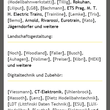
(Modellbahnwerkstatt)
], [
Tillig
], Rokuhan,
[
Liliput
], [
LGB
], [
Bachmann
], ETS Prag, M. T.
H. Electric Trains, [
Trainline
], [
Lemke
], [
Trix
],
[
Bemo
], Arnold, Rivarossi, Eurotrain, [
Kato
],
Jägerndorfer und weitere
Landschaftsgestaltung:
[
Noch
], [
Woodland
], [
Faller
], [
Busch
],
[
Auhagen
], [
Vollmer
], [
Preiser
], [
Kibri
], [
HEKI
]
und weitere
Digitaltechnik und Zubehör:
[
Viessmann
], CT-Elektronik, [
Uhlenbrock
],
[
Massoth
], [
Lenz
], [
Dietz Modellbahntechnik
],
[
LDT (Littfinski Daten Technik)
], [
ESU
], [
LUX-