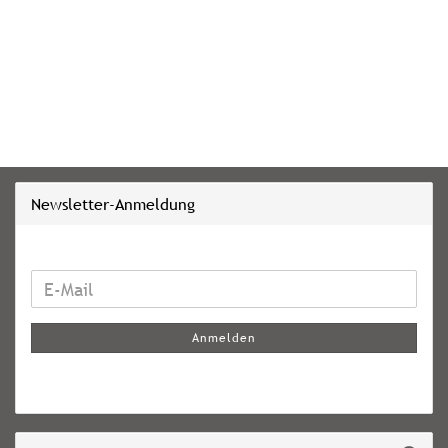
Newsletter-Anmeldung
WEITER
E-
ZUR
Mail
NEWSLETTER-
Anmelden
ANMELDUNG