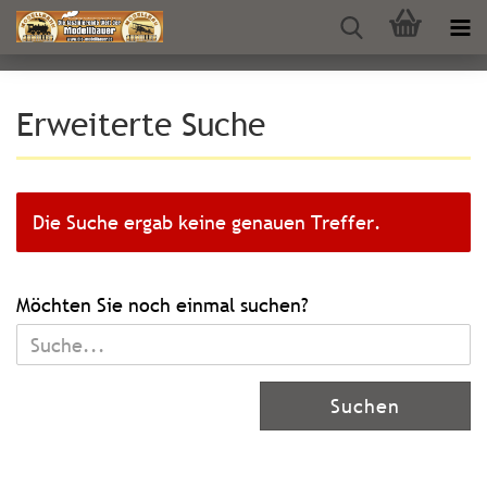
Erweiterte Suche
Die Suche ergab keine genauen Treffer.
MÖCHTEN
Möchten Sie noch einmal suchen?
SIE
NOCH
EINMAL
Suchen
SUCHEN?