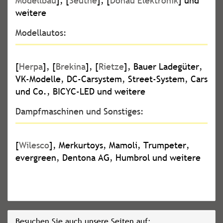
Modellbau
], [
Seuthe
], [
Donau Elektronik
] und
weitere
Modellautos:
[
Herpa
], [
Brekina
], [
Rietze
], Bauer Ladegüter,
VK-Modelle, DC-Carsystem, Street-System, Cars
und Co., BICYC-LED und weitere
Dampfmaschinen und Sonstiges:
[
Wilesco
], Merkurtoys, Mamoli, Trumpeter,
evergreen, Dentona AG, Humbrol und weitere
Besuchen Sie auch unsere Seiten auf: