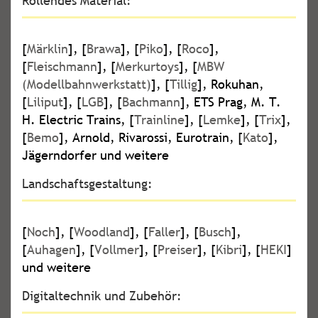
Rollendes Material:
[
Märklin
], [
Brawa
], [
Piko
], [
Roco
],
[
Fleischmann
], [
Merkurtoys
], [
MBW
(Modellbahnwerkstatt)
], [
Tillig
], Rokuhan,
[
Liliput
], [
LGB
], [
Bachmann
], ETS Prag, M. T.
H. Electric Trains, [
Trainline
], [
Lemke
], [
Trix
],
[
Bemo
], Arnold, Rivarossi, Eurotrain, [
Kato
],
Jägerndorfer und weitere
Landschaftsgestaltung:
[
Noch
], [
Woodland
], [
Faller
], [
Busch
],
[
Auhagen
], [
Vollmer
], [
Preiser
], [
Kibri
], [
HEKI
]
und weitere
Digitaltechnik und Zubehör: