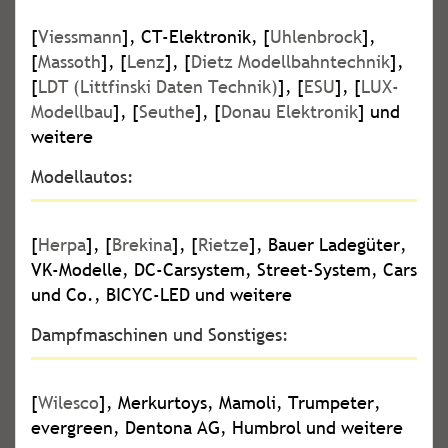
[
Viessmann
], CT-Elektronik, [
Uhlenbrock
],
[
Massoth
], [
Lenz
], [
Dietz Modellbahntechnik
],
[
LDT (Littfinski Daten Technik)
], [
ESU
], [
LUX-
Modellbau
], [
Seuthe
], [
Donau Elektronik
] und
weitere
Modellautos:
[
Herpa
], [
Brekina
], [
Rietze
], Bauer Ladegüter,
VK-Modelle, DC-Carsystem, Street-System, Cars
und Co., BICYC-LED und weitere
Dampfmaschinen und Sonstiges:
[
Wilesco
], Merkurtoys, Mamoli, Trumpeter,
evergreen, Dentona AG, Humbrol und weitere