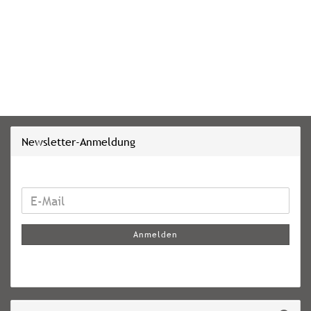
Newsletter-Anmeldung
WEITER
E-
ZUR
Mail
NEWSLETTER-
Anmelden
ANMELDUNG