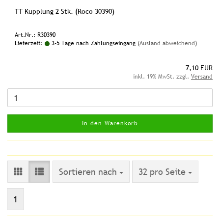
TT Kupplung 2 Stk. (Roco 30390)
Art.Nr.: R30390
Lieferzeit:
3-5 Tage nach Zahlungseingang
(Ausland abweichend)
7,10 EUR
inkl. 19% MwSt. zzgl.
Versand
In den Warenkorb
Sortieren nach
pro Seite
Sortieren nach
32 pro Seite
1