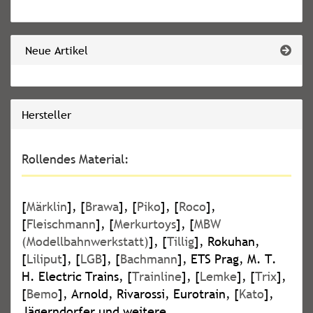
Neue Artikel
Hersteller
Rollendes Material:
[
Märklin
], [
Brawa
], [
Piko
], [
Roco
],
[
Fleischmann
], [
Merkurtoys
], [
MBW
(Modellbahnwerkstatt)
], [
Tillig
], Rokuhan,
[
Liliput
], [
LGB
], [
Bachmann
], ETS Prag, M. T.
H. Electric Trains, [
Trainline
], [
Lemke
], [
Trix
],
[
Bemo
], Arnold, Rivarossi, Eurotrain, [
Kato
],
Jägerndorfer und weitere