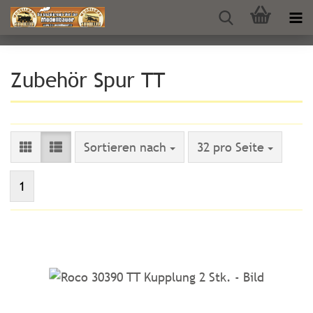
Zubehör Spur TT
Sortieren nach
pro Seite
Sortieren nach
32 pro Seite
1