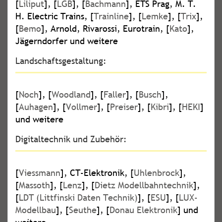
[
Liliput
], [
LGB
], [
Bachmann
], ETS Prag, M. T.
H. Electric Trains, [
Trainline
], [
Lemke
], [
Trix
],
[
Bemo
], Arnold, Rivarossi, Eurotrain, [
Kato
],
Jägerndorfer und weitere
Landschaftsgestaltung:
[
Noch
], [
Woodland
], [
Faller
], [
Busch
],
[
Auhagen
], [
Vollmer
], [
Preiser
], [
Kibri
], [
HEKI
]
und weitere
Digitaltechnik und Zubehör:
[
Viessmann
], CT-Elektronik, [
Uhlenbrock
],
[
Massoth
], [
Lenz
], [
Dietz Modellbahntechnik
],
[
LDT (Littfinski Daten Technik)
], [
ESU
], [
LUX-
Modellbau
], [
Seuthe
], [
Donau Elektronik
] und