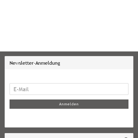
Newsletter-Anmeldung
WEITER
E-
ZUR
Mail
NEWSLETTER-
Anmelden
ANMELDUNG