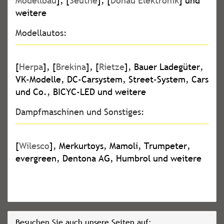
Modellbau
], [
Seuthe
], [
Donau Elektronik
] und
weitere
Modellautos:
[
Herpa
], [
Brekina
], [
Rietze
], Bauer Ladegüter,
VK-Modelle, DC-Carsystem, Street-System, Cars
und Co., BICYC-LED und weitere
Dampfmaschinen und Sonstiges:
[
Wilesco
], Merkurtoys, Mamoli, Trumpeter,
evergreen, Dentona AG, Humbrol und weitere
Besuchen Sie auch unsere Seiten auf: