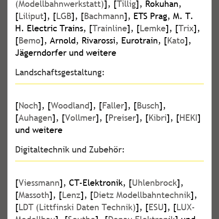
(Modellbahnwerkstatt)
], [
Tillig
], Rokuhan,
[
Liliput
], [
LGB
], [
Bachmann
], ETS Prag, M. T.
H. Electric Trains, [
Trainline
], [
Lemke
], [
Trix
],
[
Bemo
], Arnold, Rivarossi, Eurotrain, [
Kato
],
Jägerndorfer und weitere
Landschaftsgestaltung:
[
Noch
], [
Woodland
], [
Faller
], [
Busch
],
[
Auhagen
], [
Vollmer
], [
Preiser
], [
Kibri
], [
HEKI
]
und weitere
Digitaltechnik und Zubehör:
[
Viessmann
], CT-Elektronik, [
Uhlenbrock
],
[
Massoth
], [
Lenz
], [
Dietz Modellbahntechnik
],
[
LDT (Littfinski Daten Technik)
], [
ESU
], [
LUX-