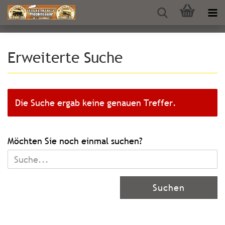
Erweiterte Suche
Die Suche ergab keine genauen Treffer.
MÖCHTEN
Möchten Sie noch einmal suchen?
SIE
NOCH
EINMAL
Suchen
SUCHEN?