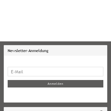
Newsletter-Anmeldung
WEITER
E-
ZUR
Mail
NEWSLETTER-
Anmelden
ANMELDUNG