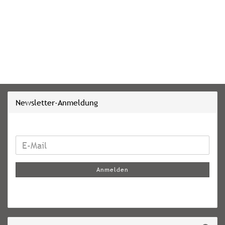
Newsletter-Anmeldung
WEITER
E-
ZUR
Mail
NEWSLETTER-
Anmelden
ANMELDUNG