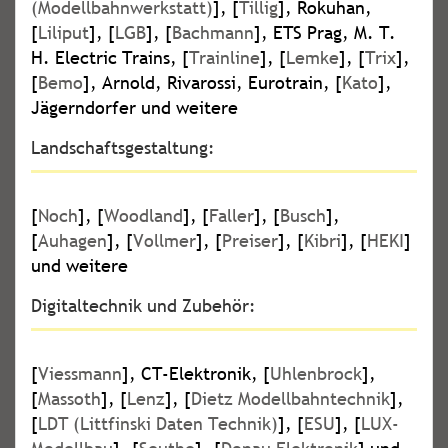
(Modellbahnwerkstatt)
], [
Tillig
], Rokuhan,
[
Liliput
], [
LGB
], [
Bachmann
], ETS Prag, M. T.
H. Electric Trains, [
Trainline
], [
Lemke
], [
Trix
],
[
Bemo
], Arnold, Rivarossi, Eurotrain, [
Kato
],
Jägerndorfer und weitere
Landschaftsgestaltung:
[
Noch
], [
Woodland
], [
Faller
], [
Busch
],
[
Auhagen
], [
Vollmer
], [
Preiser
], [
Kibri
], [
HEKI
]
und weitere
Digitaltechnik und Zubehör:
[
Viessmann
], CT-Elektronik, [
Uhlenbrock
],
[
Massoth
], [
Lenz
], [
Dietz Modellbahntechnik
],
[
LDT (Littfinski Daten Technik)
], [
ESU
], [
LUX-