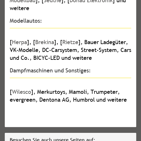
Modellbau
], [
Seuthe
], [
Donau Elektronik
] und
weitere
Modellautos:
[
Herpa
], [
Brekina
], [
Rietze
], Bauer Ladegüter,
VK-Modelle, DC-Carsystem, Street-System, Cars
und Co., BICYC-LED und weitere
Dampfmaschinen und Sonstiges:
[
Wilesco
], Merkurtoys, Mamoli, Trumpeter,
evergreen, Dentona AG, Humbrol und weitere
Besuchen Sie auch unsere Seiten auf: