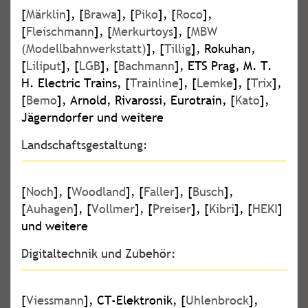
[
Märklin
], [
Brawa
], [
Piko
], [
Roco
],
[
Fleischmann
], [
Merkurtoys
], [
MBW
(Modellbahnwerkstatt)
], [
Tillig
], Rokuhan,
[
Liliput
], [
LGB
], [
Bachmann
], ETS Prag, M. T.
H. Electric Trains, [
Trainline
], [
Lemke
], [
Trix
],
[
Bemo
], Arnold, Rivarossi, Eurotrain, [
Kato
],
Jägerndorfer und weitere
Landschaftsgestaltung:
[
Noch
], [
Woodland
], [
Faller
], [
Busch
],
[
Auhagen
], [
Vollmer
], [
Preiser
], [
Kibri
], [
HEKI
]
und weitere
Digitaltechnik und Zubehör:
[
Viessmann
], CT-Elektronik, [
Uhlenbrock
],