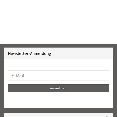
Newsletter-Anmeldung
WEITER
E-
ZUR
Mail
NEWSLETTER-
Anmelden
ANMELDUNG