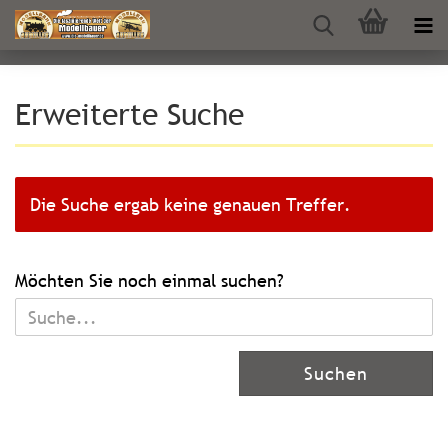
Erweiterte Suche
Die Suche ergab keine genauen Treffer.
MÖCHTEN
Möchten Sie noch einmal suchen?
SIE
NOCH
EINMAL
Suchen
SUCHEN?