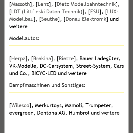
[
Massoth
], [
Lenz
], [
Dietz Modellbahntechnik
],
[
LDT (Littfinski Daten Technik)
], [
ESU
], [
LUX-
Modellbau
], [
Seuthe
], [
Donau Elektronik
] und
weitere
Modellautos:
[
Herpa
], [
Brekina
], [
Rietze
], Bauer Ladegüter,
VK-Modelle, DC-Carsystem, Street-System, Cars
und Co., BICYC-LED und weitere
Dampfmaschinen und Sonstiges:
[
Wilesco
], Merkurtoys, Mamoli, Trumpeter,
evergreen, Dentona AG, Humbrol und weitere