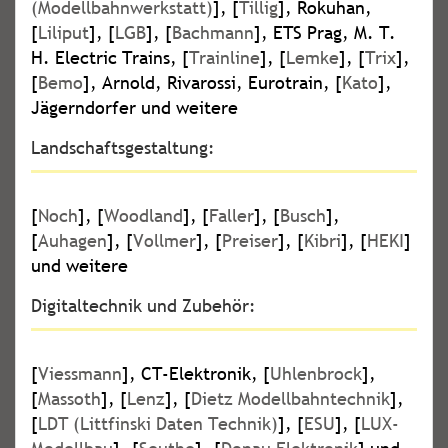
(Modellbahnwerkstatt)
], [
Tillig
], Rokuhan,
[
Liliput
], [
LGB
], [
Bachmann
], ETS Prag, M. T.
H. Electric Trains, [
Trainline
], [
Lemke
], [
Trix
],
[
Bemo
], Arnold, Rivarossi, Eurotrain, [
Kato
],
Jägerndorfer und weitere
Landschaftsgestaltung:
[
Noch
], [
Woodland
], [
Faller
], [
Busch
],
[
Auhagen
], [
Vollmer
], [
Preiser
], [
Kibri
], [
HEKI
]
und weitere
Digitaltechnik und Zubehör:
[
Viessmann
], CT-Elektronik, [
Uhlenbrock
],
[
Massoth
], [
Lenz
], [
Dietz Modellbahntechnik
],
[
LDT (Littfinski Daten Technik)
], [
ESU
], [
LUX-