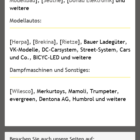
Modellbau
], [
Seuthe
], [
Donau Elektronik
] und
weitere
Modellautos:
[
Herpa
], [
Brekina
], [
Rietze
], Bauer Ladegüter,
VK-Modelle, DC-Carsystem, Street-System, Cars
und Co., BICYC-LED und weitere
Dampfmaschinen und Sonstiges:
[
Wilesco
], Merkurtoys, Mamoli, Trumpeter,
evergreen, Dentona AG, Humbrol und weitere
Besuchen Sie auch unsere Seiten auf: