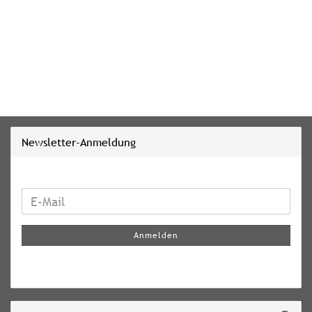
Newsletter-Anmeldung
WEITER
E-
ZUR
Mail
NEWSLETTER-
Anmelden
ANMELDUNG