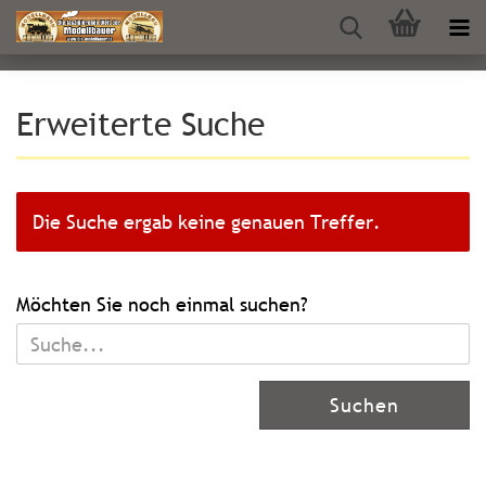
Erweiterte Suche
Die Suche ergab keine genauen Treffer.
MÖCHTEN
Möchten Sie noch einmal suchen?
SIE
NOCH
EINMAL
Suchen
SUCHEN?