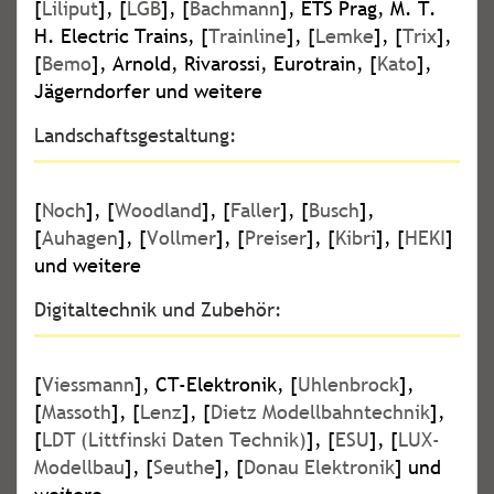
[
Liliput
], [
LGB
], [
Bachmann
], ETS Prag, M. T.
H. Electric Trains, [
Trainline
], [
Lemke
], [
Trix
],
[
Bemo
], Arnold, Rivarossi, Eurotrain, [
Kato
],
Jägerndorfer und weitere
Landschaftsgestaltung:
[
Noch
], [
Woodland
], [
Faller
], [
Busch
],
[
Auhagen
], [
Vollmer
], [
Preiser
], [
Kibri
], [
HEKI
]
und weitere
Digitaltechnik und Zubehör:
[
Viessmann
], CT-Elektronik, [
Uhlenbrock
],
[
Massoth
], [
Lenz
], [
Dietz Modellbahntechnik
],
[
LDT (Littfinski Daten Technik)
], [
ESU
], [
LUX-
Modellbau
], [
Seuthe
], [
Donau Elektronik
] und