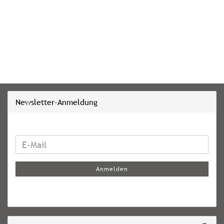
Newsletter-Anmeldung
WEITER
E-
ZUR
Mail
NEWSLETTER-
Anmelden
ANMELDUNG