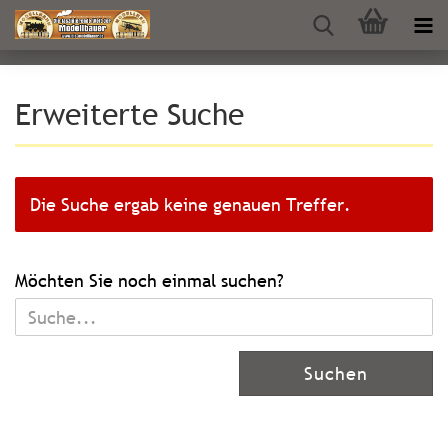
Erweiterte Suche
Die Suche ergab keine genauen Treffer.
MÖCHTEN
Möchten Sie noch einmal suchen?
SIE
NOCH
EINMAL
Suchen
SUCHEN?