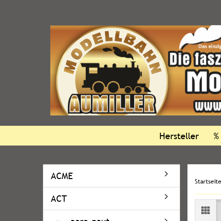
Hersteller
%
ACME
Startseit
ACT