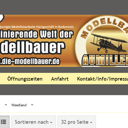
Öffnungszeiten
Anfahrt
Kontakt/Info/Impres
»
»
e
Woodland
Sortieren nach
pro Seite
Sortieren nach
32 pro Seite