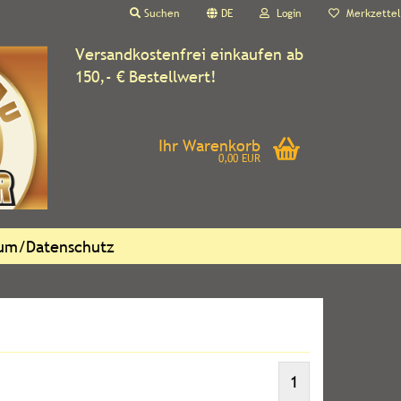
Suchen
DE
Login
Merkzettel
Versandkostenfrei einkaufen ab
150,- € Bestellwert!
Ihr Warenkorb
0,00 EUR
sum/Datenschutz
1