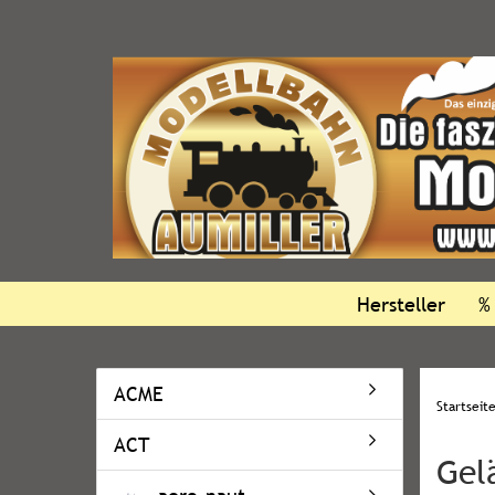
Hersteller
%
ACME
Startseit
ACT
Gel