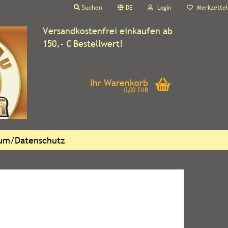
Suchen
DE
Login
Merkzettel
Versandkostenfrei einkaufen ab
150,- € Bestellwert!
Ihr Warenkorb
0,00 EUR
sum/Datenschutz