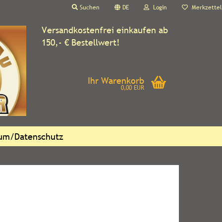
Suchen
DE
Login
Merkzettel
Versandkostenfrei einkaufen ab
150,- € Bestellwert!
Ihr Warenkorb
0,00 EUR
sum/Datenschutz