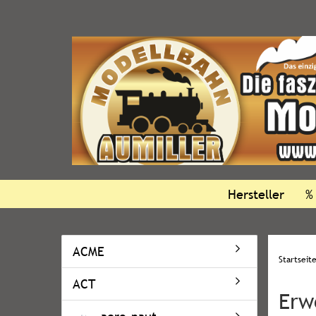
Hersteller
%
ACME
Startseit
ACT
Erw