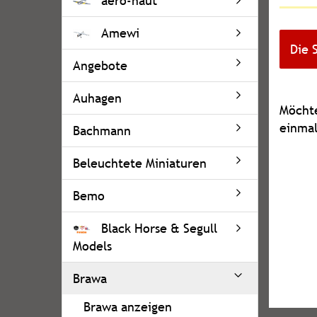
aero-naut
Amewi
Die 
Angebote
Auhagen
MÖCH
Möchte
SIE
einmal
Bachmann
NOCH
EINMA
Beleuchtete Miniaturen
SUCHE
Bemo
Black Horse & Segull
Models
Brawa
Brawa anzeigen