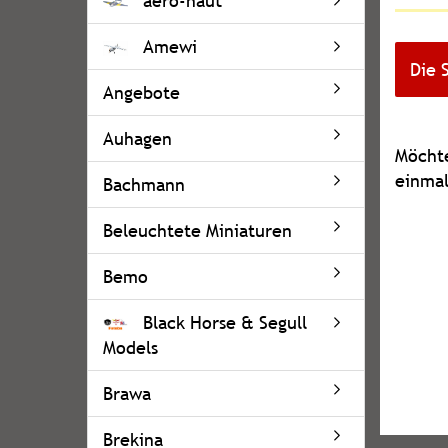
aero-naut
Amewi
Die 
Angebote
Auhagen
MÖCH
Möchte
SIE
einmal
Bachmann
NOCH
EINMA
Beleuchtete Miniaturen
SUCHE
Bemo
Black Horse & Segull
Models
Brawa
Brekina