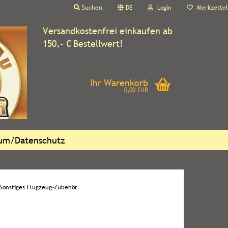
Suchen
DE
Login
Merkzettel
Versandkostenfrei einkaufen ab
150,- € Bestellwert!
Ihr Warenkorb
0,00 EUR
sum/Datenschutz
Sonstiges Flugzeug-Zubehör