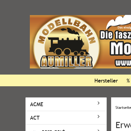
Hersteller
%
ACME
Startseit
ACT
Erw