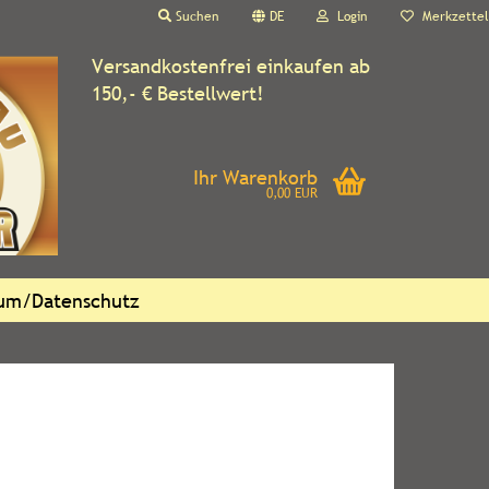
Suchen
DE
Login
Merkzettel
Versandkostenfrei einkaufen ab
150,- € Bestellwert!
Ihr Warenkorb
0,00 EUR
sum/Datenschutz