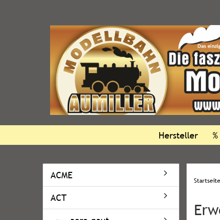
Hersteller
%
ACME
Startseit
ACT
Erw