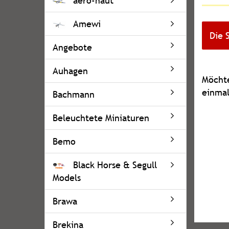
aero-naut
Amewi
Die 
Angebote
Auhagen
MÖCH
Möchte
SIE
einmal
Bachmann
NOCH
EINMA
Beleuchtete Miniaturen
SUCHE
Bemo
Black Horse & Segull
Models
Brawa
Brekina