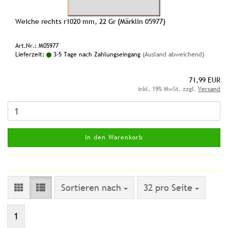
Weiche rechts r1020 mm, 22 Gr (Märklin 05977)
Art.Nr.: M05977
Lieferzeit:
3-5 Tage nach Zahlungseingang
(Ausland abweichend)
71,99 EUR
inkl. 19% MwSt. zzgl.
Versand
In den Warenkorb
Sortieren nach
pro Seite
Sortieren nach
32 pro Seite
1