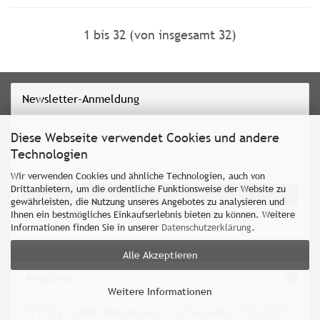
1
bis
32
(von insgesamt
32
)
Newsletter-Anmeldung
Diese Webseite verwendet Cookies und andere
Technologien
WEITER
E-
ZUR
Wir verwenden Cookies und ähnliche Technologien, auch von
Mail
NEWSLETTER-
Drittanbietern, um die ordentliche Funktionsweise der Website zu
Anmelden
gewährleisten, die Nutzung unseres Angebotes zu analysieren und
ANMELDUNG
Ihnen ein bestmögliches Einkaufserlebnis bieten zu können. Weitere
Informationen finden Sie in unserer
Datenschutzerklärung
.
Alle Akzeptieren
Angebote
Weitere Informationen