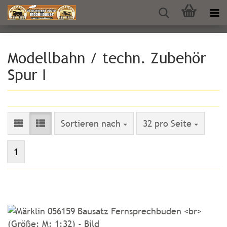
Modellbahn / techn. Zubehör
Spur I
Sortieren nach
pro Seite
Sortieren nach
32 pro Seite
1