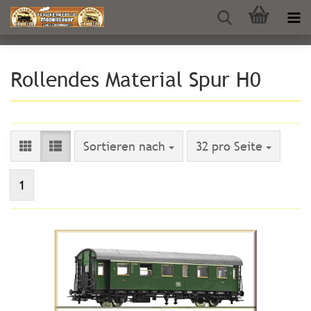
Rollendes Material Spur H0
Sortieren nach
pro Seite
Sortieren nach
32 pro Seite
1