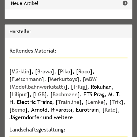
Neue Artikel
Hersteller
Rollendes Material:
[
Märklin
], [
Brawa
], [
Piko
], [
Roco
],
[
Fleischmann
], [
Merkurtoys
], [
MBW
(Modellbahnwerkstatt)
], [
Tillig
], Rokuhan,
[
Liliput
], [
LGB
], [
Bachmann
], ETS Prag, M. T.
H. Electric Trains, [
Trainline
], [
Lemke
], [
Trix
],
[
Bemo
], Arnold, Rivarossi, Eurotrain, [
Kato
],
Jägerndorfer und weitere
Landschaftsgestaltung: