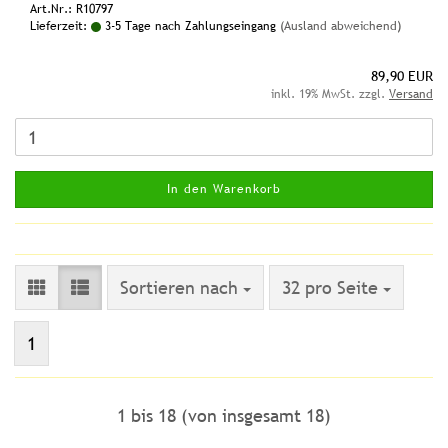
Art.Nr.: R10797
Lieferzeit:
3-5 Tage nach Zahlungseingang
(Ausland abweichend)
89,90 EUR
inkl. 19% MwSt. zzgl.
Versand
In den Warenkorb
Sortieren nach
pro Seite
Sortieren nach
32 pro Seite
1
1
bis
18
(von insgesamt
18
)