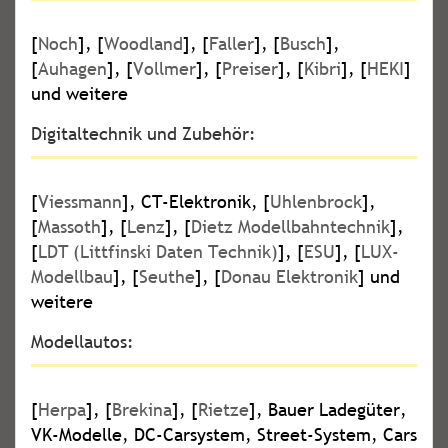
[
Noch
], [
Woodland
], [
Faller
], [
Busch
],
[
Auhagen
], [
Vollmer
], [
Preiser
], [
Kibri
], [
HEKI
]
und weitere
Digitaltechnik und Zubehör:
[
Viessmann
], CT-Elektronik, [
Uhlenbrock
],
[
Massoth
], [
Lenz
], [
Dietz Modellbahntechnik
],
[
LDT (Littfinski Daten Technik)
], [
ESU
], [
LUX-
Modellbau
], [
Seuthe
], [
Donau Elektronik
] und
weitere
Modellautos:
[
Herpa
], [
Brekina
], [
Rietze
], Bauer Ladegüter,
VK-Modelle, DC-Carsystem, Street-System, Cars