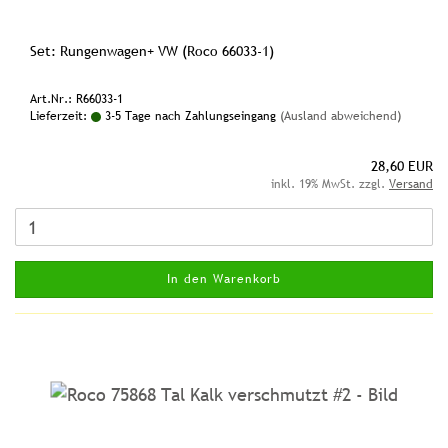
Set: Rungenwagen+ VW (Roco 66033-1)
Art.Nr.: R66033-1
Lieferzeit:
3-5 Tage nach Zahlungseingang
(Ausland abweichend)
28,60 EUR
inkl. 19% MwSt. zzgl.
Versand
In den Warenkorb