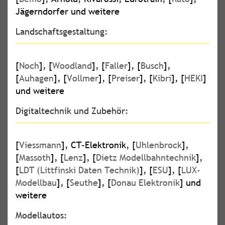
Jägerndorfer und weitere
Landschaftsgestaltung:
[
Noch
], [
Woodland
], [
Faller
], [
Busch
],
[
Auhagen
], [
Vollmer
], [
Preiser
], [
Kibri
], [
HEKI
]
und weitere
Digitaltechnik und Zubehör:
[
Viessmann
], CT-Elektronik, [
Uhlenbrock
],
[
Massoth
], [
Lenz
], [
Dietz Modellbahntechnik
],
[
LDT (Littfinski Daten Technik)
], [
ESU
], [
LUX-
Modellbau
], [
Seuthe
], [
Donau Elektronik
] und
weitere
Modellautos: