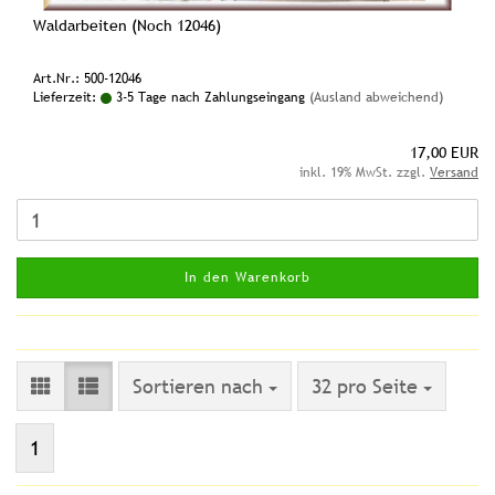
Waldarbeiten (Noch 12046)
Art.Nr.: 500-12046
Lieferzeit:
3-5 Tage nach Zahlungseingang
(Ausland abweichend)
17,00 EUR
inkl. 19% MwSt. zzgl.
Versand
In den Warenkorb
Sortieren nach
pro Seite
Sortieren nach
32 pro Seite
1