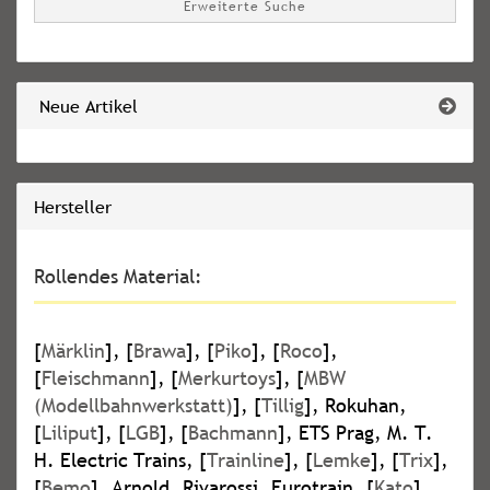
Erweiterte Suche
Neue Artikel
Hersteller
Rollendes Material:
[
Märklin
], [
Brawa
], [
Piko
], [
Roco
],
[
Fleischmann
], [
Merkurtoys
], [
MBW
(Modellbahnwerkstatt)
], [
Tillig
], Rokuhan,
[
Liliput
], [
LGB
], [
Bachmann
], ETS Prag, M. T.
H. Electric Trains, [
Trainline
], [
Lemke
], [
Trix
],
[
Bemo
], Arnold, Rivarossi, Eurotrain, [
Kato
],