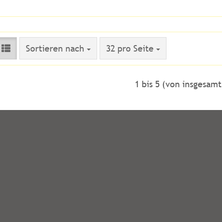
Sortieren nach
pro Seite
Sortieren nach
32 pro Seite
1
bis
5
(von insgesam