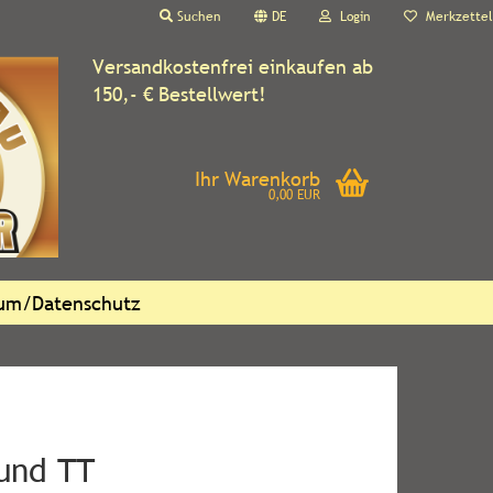
Suchen
DE
Login
Merkzettel
Versandkostenfrei einkaufen ab
150,- € Bestellwert!
Ihr Warenkorb
0,00 EUR
sum/Datenschutz
und TT