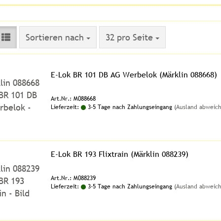
Sortieren nach
pro Seite
Sortieren nach
32 pro Seite
E-Lok BR 101 DB AG Werbelok (Märklin 088668)
Art.Nr.: M088668
Lieferzeit:
3-5 Tage nach Zahlungseingang
(Ausland abweic
E-Lok BR 193 Flixtrain (Märklin 088239)
Art.Nr.: M088239
Lieferzeit:
3-5 Tage nach Zahlungseingang
(Ausland abweic