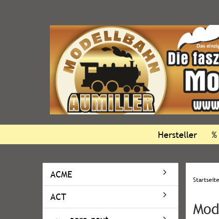
Hersteller
%
ACME
Startseit
ACT
Mod