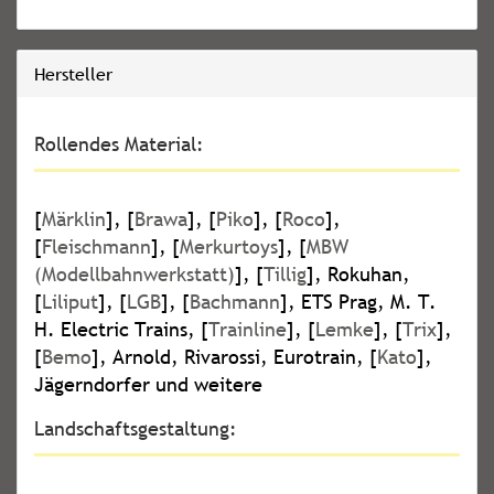
Hersteller
Rollendes Material:
[
Märklin
], [
Brawa
], [
Piko
], [
Roco
],
[
Fleischmann
], [
Merkurtoys
], [
MBW
(Modellbahnwerkstatt)
], [
Tillig
], Rokuhan,
[
Liliput
], [
LGB
], [
Bachmann
], ETS Prag, M. T.
H. Electric Trains, [
Trainline
], [
Lemke
], [
Trix
],
[
Bemo
], Arnold, Rivarossi, Eurotrain, [
Kato
],
Jägerndorfer und weitere
Landschaftsgestaltung: