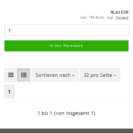
76,63 EUR
inkl. 19% MwSt. zzgl.
Versand
In den Warenkorb
Sortieren nach
pro Seite
Sortieren nach
32 pro Seite
1
1
bis
1
(von insgesamt
1
)