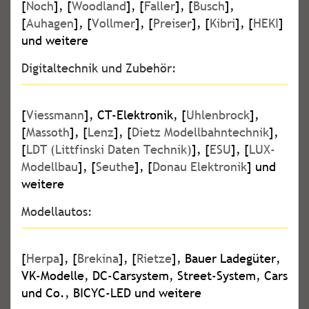
[
Noch
], [
Woodland
], [
Faller
], [
Busch
],
[
Auhagen
], [
Vollmer
], [
Preiser
], [
Kibri
], [
HEKI
]
und weitere
Digitaltechnik und Zubehör:
[
Viessmann
], CT-Elektronik, [
Uhlenbrock
],
[
Massoth
], [
Lenz
], [
Dietz Modellbahntechnik
],
[
LDT (Littfinski Daten Technik)
], [
ESU
], [
LUX-
Modellbau
], [
Seuthe
], [
Donau Elektronik
] und
weitere
Modellautos:
[
Herpa
], [
Brekina
], [
Rietze
], Bauer Ladegüter,
VK-Modelle, DC-Carsystem, Street-System, Cars
und Co., BICYC-LED und weitere