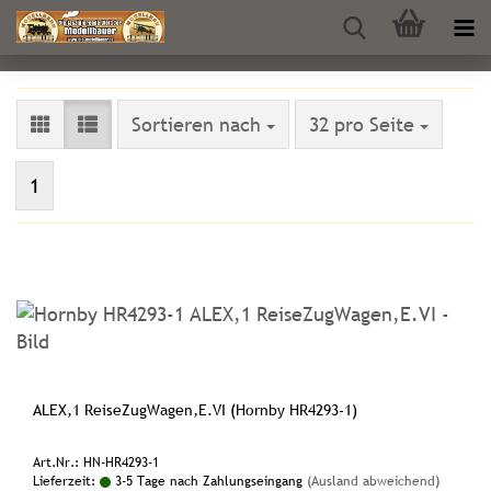
Sortieren nach
pro Seite
Sortieren nach
32 pro Seite
1
ALEX,1 ReiseZugWagen,E.VI (Hornby HR4293-1)
Art.Nr.: HN-HR4293-1
Lieferzeit:
3-5 Tage nach Zahlungseingang
(Ausland abweichend)