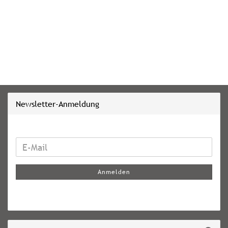
Newsletter-Anmeldung
WEITER
E-
ZUR
Mail
NEWSLETTER-
Anmelden
ANMELDUNG