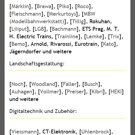
[
Märklin
], [
Brawa
], [
Piko
], [
Roco
],
[
Fleischmann
], [
Merkurtoys
], [
MBW
(Modellbahnwerkstatt)
], [
Tillig
], Rokuhan,
[
Liliput
], [
LGB
], [
Bachmann
], ETS Prag, M. T.
H. Electric Trains, [
Trainline
], [
Lemke
], [
Trix
],
[
Bemo
], Arnold, Rivarossi, Eurotrain, [
Kato
],
Jägerndorfer und weitere
Landschaftsgestaltung:
[
Noch
], [
Woodland
], [
Faller
], [
Busch
],
[
Auhagen
], [
Vollmer
], [
Preiser
], [
Kibri
], [
HEKI
]
und weitere
Digitaltechnik und Zubehör:
[
Viessmann
], CT-Elektronik, [
Uhlenbrock
],