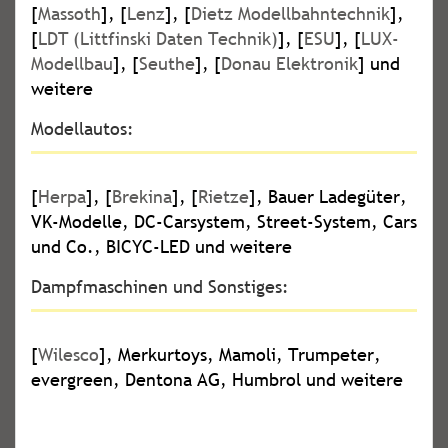
[
Massoth
], [
Lenz
], [
Dietz Modellbahntechnik
],
[
LDT (Littfinski Daten Technik)
], [
ESU
], [
LUX-
Modellbau
], [
Seuthe
], [
Donau Elektronik
] und
weitere
Modellautos:
[
Herpa
], [
Brekina
], [
Rietze
], Bauer Ladegüter,
VK-Modelle, DC-Carsystem, Street-System, Cars
und Co., BICYC-LED und weitere
Dampfmaschinen und Sonstiges:
[
Wilesco
], Merkurtoys, Mamoli, Trumpeter,
evergreen, Dentona AG, Humbrol und weitere