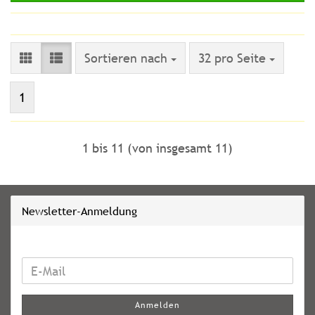
Sortieren nach
pro Seite
Sortieren nach
32 pro Seite
1
1
bis
11
(von insgesamt
11
)
Newsletter-Anmeldung
WEITER
E-
ZUR
Mail
NEWSLETTER-
Anmelden