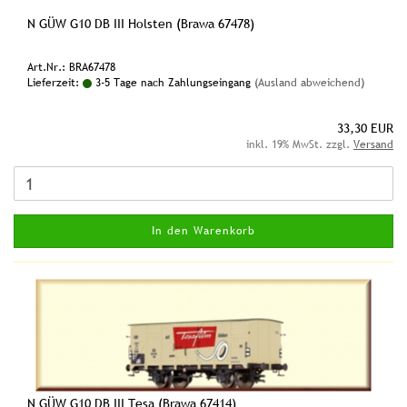
N GÜW G10 DB III Holsten (Brawa 67478)
Art.Nr.: BRA67478
Lieferzeit:
3-5 Tage nach Zahlungseingang
(Ausland abweichend)
33,30 EUR
inkl. 19% MwSt. zzgl.
Versand
In den Warenkorb
N GÜW G10 DB III Tesa (Brawa 67414)