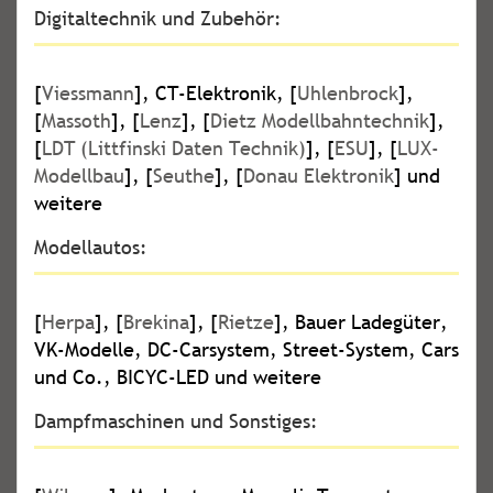
Digitaltechnik und Zubehör:
[
Viessmann
], CT-Elektronik, [
Uhlenbrock
],
[
Massoth
], [
Lenz
], [
Dietz Modellbahntechnik
],
[
LDT (Littfinski Daten Technik)
], [
ESU
], [
LUX-
Modellbau
], [
Seuthe
], [
Donau Elektronik
] und
weitere
Modellautos:
[
Herpa
], [
Brekina
], [
Rietze
], Bauer Ladegüter,
VK-Modelle, DC-Carsystem, Street-System, Cars
und Co., BICYC-LED und weitere
Dampfmaschinen und Sonstiges: