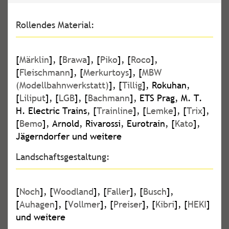
Rollendes Material:
[
Märklin
], [
Brawa
], [
Piko
], [
Roco
],
[
Fleischmann
], [
Merkurtoys
], [
MBW
(Modellbahnwerkstatt)
], [
Tillig
], Rokuhan,
[
Liliput
], [
LGB
], [
Bachmann
], ETS Prag, M. T.
H. Electric Trains, [
Trainline
], [
Lemke
], [
Trix
],
[
Bemo
], Arnold, Rivarossi, Eurotrain, [
Kato
],
Jägerndorfer und weitere
Landschaftsgestaltung:
[
Noch
], [
Woodland
], [
Faller
], [
Busch
],
[
Auhagen
], [
Vollmer
], [
Preiser
], [
Kibri
], [
HEKI
]
und weitere