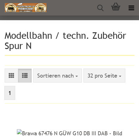
Modellbahn / techn. Zubehör
Spur N
Sortieren nach
pro Seite
Sortieren nach
32 pro Seite
1