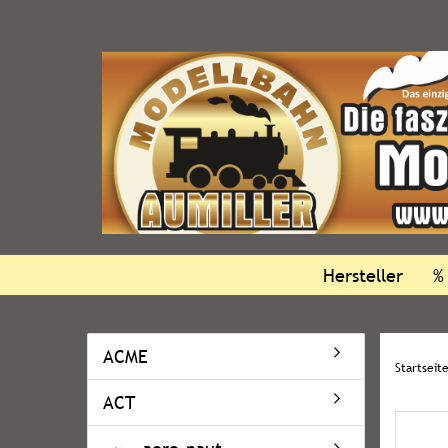
Hersteller
%
ACME
Startseit
ACT