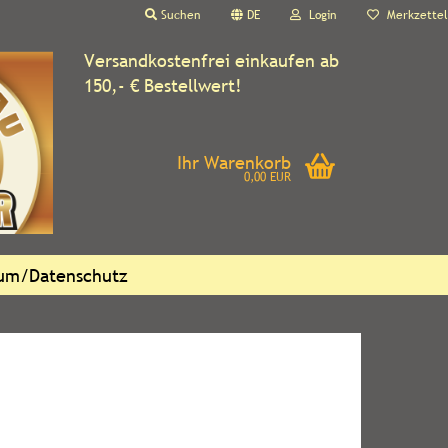
Suchen
DE
Login
Merkzettel
Versandkostenfrei einkaufen ab
150,- € Bestellwert!
Ihr Warenkorb
0,00 EUR
sum/Datenschutz