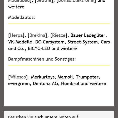
Modellbau
], [
Seuthe
], [
Donau Elektronik
] und
weitere
Modellautos:
[
Herpa
], [
Brekina
], [
Rietze
], Bauer Ladegüter,
VK-Modelle, DC-Carsystem, Street-System, Cars
und Co., BICYC-LED und weitere
Dampfmaschinen und Sonstiges:
[
Wilesco
], Merkurtoys, Mamoli, Trumpeter,
evergreen, Dentona AG, Humbrol und weitere
Besuchen Sie auch unsere Seiten auf: