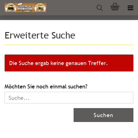
Erweiterte Suche
Die Suche ergab keine genauen Treffer.
MÖCHTEN
Möchten Sie noch einmal suchen?
SIE
NOCH
EINMAL
Suchen
SUCHEN?