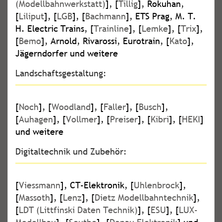
(Modellbahnwerkstatt)
], [
Tillig
], Rokuhan,
[
Liliput
], [
LGB
], [
Bachmann
], ETS Prag, M. T.
H. Electric Trains, [
Trainline
], [
Lemke
], [
Trix
],
[
Bemo
], Arnold, Rivarossi, Eurotrain, [
Kato
],
Jägerndorfer und weitere
Landschaftsgestaltung:
[
Noch
], [
Woodland
], [
Faller
], [
Busch
],
[
Auhagen
], [
Vollmer
], [
Preiser
], [
Kibri
], [
HEKI
]
und weitere
Digitaltechnik und Zubehör:
[
Viessmann
], CT-Elektronik, [
Uhlenbrock
],
[
Massoth
], [
Lenz
], [
Dietz Modellbahntechnik
],
[
LDT (Littfinski Daten Technik)
], [
ESU
], [
LUX-