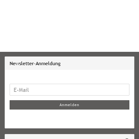
Newsletter-Anmeldung
WEITER
E-
ZUR
Mail
NEWSLETTER-
Anmelden
ANMELDUNG