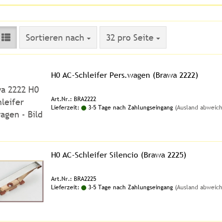
Sortieren nach
pro Seite
Sortieren nach
32 pro Seite
H0 AC-Schleifer Pers.wagen (Brawa 2222)
Art.Nr.: BRA2222
Lieferzeit:
3-5 Tage nach Zahlungseingang
(Ausland abweic
H0 AC-Schleifer Silencio (Brawa 2225)
Art.Nr.: BRA2225
Lieferzeit:
3-5 Tage nach Zahlungseingang
(Ausland abweic