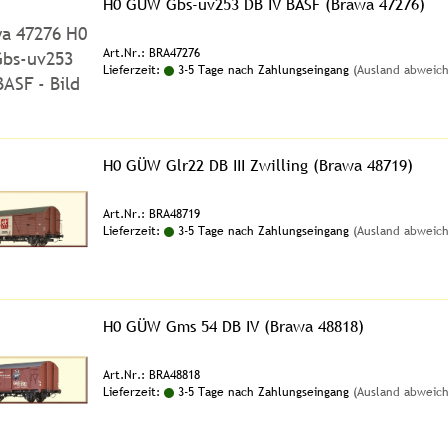
H0 GÜW Gbs-uv253 DB IV BASF (Brawa 47276)
Art.Nr.: BRA47276
Lieferzeit:
3-5 Tage nach Zahlungseingang
(Ausland abweic
H0 GÜW Glr22 DB III Zwilling (Brawa 48719)
Art.Nr.: BRA48719
Lieferzeit:
3-5 Tage nach Zahlungseingang
(Ausland abweic
H0 GÜW Gms 54 DB IV (Brawa 48818)
Art.Nr.: BRA48818
Lieferzeit:
3-5 Tage nach Zahlungseingang
(Ausland abweic