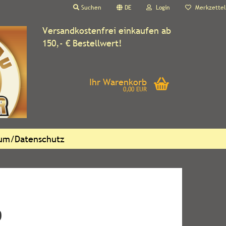
Suchen
DE
Login
Merkzettel
Versandkostenfrei einkaufen ab
150,- € Bestellwert!
Ihr Warenkorb
0,00 EUR
sum/Datenschutz
0