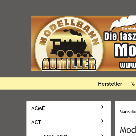
Hersteller
%
ACME
Startseit
ACT
Mod