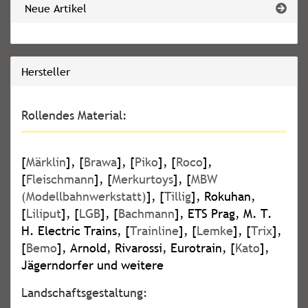
Neue Artikel
Hersteller
Rollendes Material:
[
Märklin
], [
Brawa
], [
Piko
], [
Roco
],
[
Fleischmann
], [
Merkurtoys
], [
MBW
(Modellbahnwerkstatt)
], [
Tillig
], Rokuhan,
[
Liliput
], [
LGB
], [
Bachmann
], ETS Prag, M. T.
H. Electric Trains, [
Trainline
], [
Lemke
], [
Trix
],
[
Bemo
], Arnold, Rivarossi, Eurotrain, [
Kato
],
Jägerndorfer und weitere
Landschaftsgestaltung: