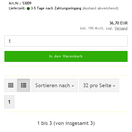
Art.Nr.: 53009
Lieferzeit:
3-5 Tage nach Zahlungseingang
(Ausland abweichend)
36,70 EUR
inkl. 19% MwSt. zzgl.
Versand
In den Warenkorb
Sortieren nach
pro Seite
Sortieren nach
32 pro Seite
1
1
bis
3
(von insgesamt
3
)