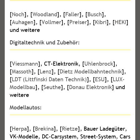
[
Noch
], [
Woodland
], [
Faller
], [
Busch
],
[
Auhagen
], [
Vollmer
], [
Preiser
], [
Kibri
], [
HEKI
]
und weitere
Digitaltechnik und Zubehör:
[
Viessmann
], CT-Elektronik, [
Uhlenbrock
],
[
Massoth
], [
Lenz
], [
Dietz Modellbahntechnik
],
[
LDT (Littfinski Daten Technik)
], [
ESU
], [
LUX-
Modellbau
], [
Seuthe
], [
Donau Elektronik
] und
weitere
Modellautos:
[
Herpa
], [
Brekina
], [
Rietze
], Bauer Ladegüter,
VK-Modelle, DC-Carsystem, Street-System, Cars