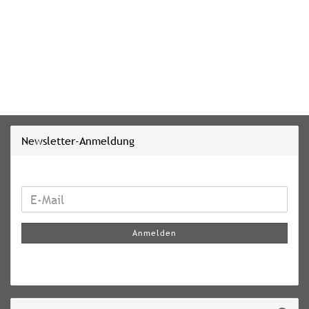
Newsletter-Anmeldung
WEITER
E-
ZUR
Mail
NEWSLETTER-
Anmelden
ANMELDUNG