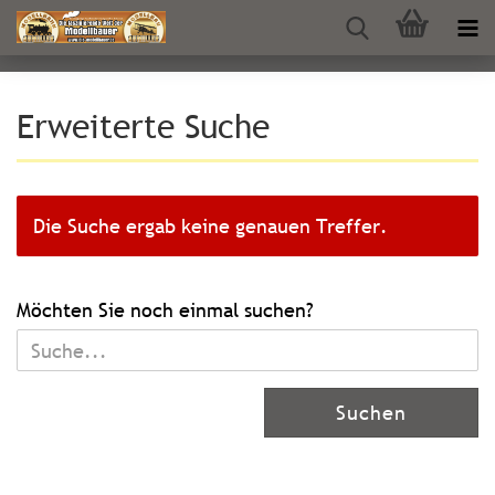
Erweiterte Suche
Die Suche ergab keine genauen Treffer.
MÖCHTEN
Möchten Sie noch einmal suchen?
SIE
NOCH
EINMAL
Suchen
SUCHEN?