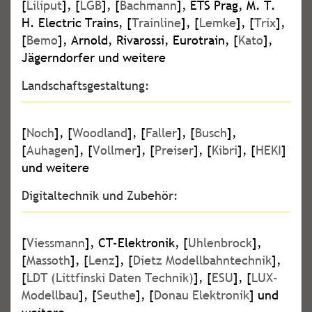
[
Liliput
], [
LGB
], [
Bachmann
], ETS Prag, M. T.
H. Electric Trains, [
Trainline
], [
Lemke
], [
Trix
],
[
Bemo
], Arnold, Rivarossi, Eurotrain, [
Kato
],
Jägerndorfer und weitere
Landschaftsgestaltung:
[
Noch
], [
Woodland
], [
Faller
], [
Busch
],
[
Auhagen
], [
Vollmer
], [
Preiser
], [
Kibri
], [
HEKI
]
und weitere
Digitaltechnik und Zubehör:
[
Viessmann
], CT-Elektronik, [
Uhlenbrock
],
[
Massoth
], [
Lenz
], [
Dietz Modellbahntechnik
],
[
LDT (Littfinski Daten Technik)
], [
ESU
], [
LUX-
Modellbau
], [
Seuthe
], [
Donau Elektronik
] und