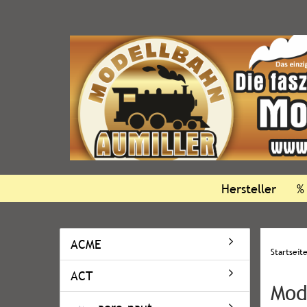
Hersteller
%
ACME
Startseit
ACT
Mod