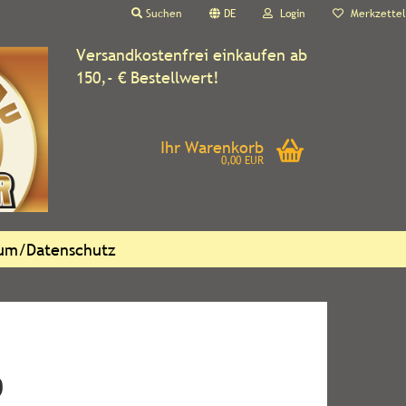
Suchen
DE
Login
Merkzettel
Versandkostenfrei einkaufen ab
150,- € Bestellwert!
Ihr Warenkorb
0,00 EUR
sum/Datenschutz
0