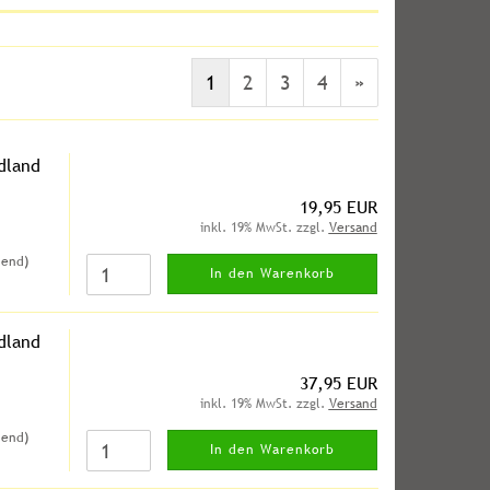
1
2
3
4
»
dland
19,95 EUR
inkl. 19% MwSt. zzgl.
Versand
hend)
In den Warenkorb
dland
37,95 EUR
inkl. 19% MwSt. zzgl.
Versand
hend)
In den Warenkorb