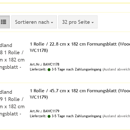
Sortieren nach
pro Seite
Sortieren nach
32 pro Seite
1 Rolle / 22.8 cm x 182 cm Formungsblatt (Woo
WC1178)
Art.Nr.: BAWC1178
Lieferzeit:
3-5 Tage nach Zahlungseingang
(Ausland abweic
1 Rolle / 45.7 cm x 182 cm Formungsblatt (Woo
WC1179)
Art.Nr.: BAWC1179
Lieferzeit:
3-5 Tage nach Zahlungseingang
(Ausland abweic