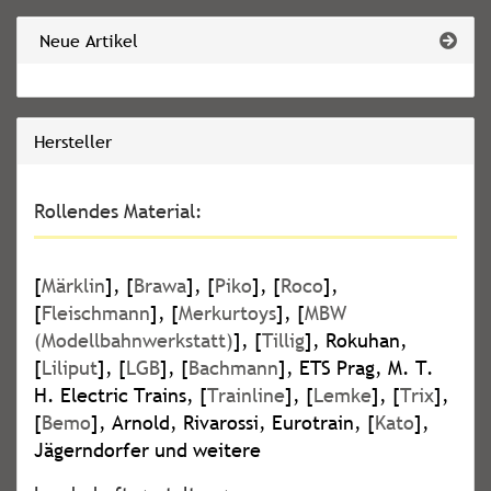
Neue Artikel
Hersteller
Rollendes Material:
[
Märklin
], [
Brawa
], [
Piko
], [
Roco
],
[
Fleischmann
], [
Merkurtoys
], [
MBW
(Modellbahnwerkstatt)
], [
Tillig
], Rokuhan,
[
Liliput
], [
LGB
], [
Bachmann
], ETS Prag, M. T.
H. Electric Trains, [
Trainline
], [
Lemke
], [
Trix
],
[
Bemo
], Arnold, Rivarossi, Eurotrain, [
Kato
],
Jägerndorfer und weitere