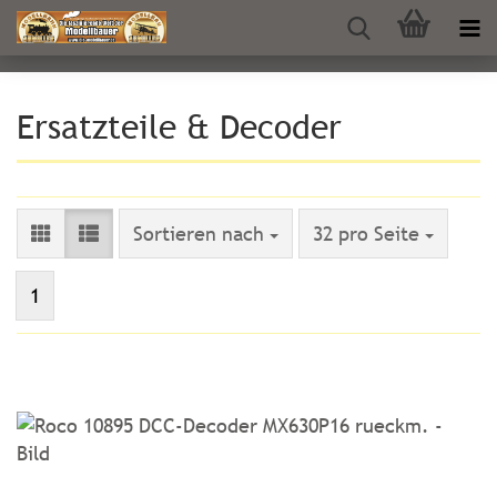
Ersatzteile & Decoder
Sortieren nach
pro Seite
Sortieren nach
32 pro Seite
1