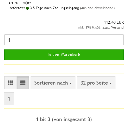
Art.Nr.: R10893
Lieferzeit:
3-5 Tage nach Zahlungseingang
(Ausland abweichend)
112,40 EUR
inkl. 19% MwSt. zzgl.
Versand
In den Warenkorb
Sortieren nach
pro Seite
Sortieren nach
32 pro Seite
1
1
bis
3
(von insgesamt
3
)