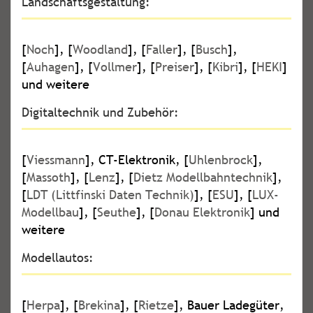
Landschaftsgestaltung:
[
Noch
], [
Woodland
], [
Faller
], [
Busch
],
[
Auhagen
], [
Vollmer
], [
Preiser
], [
Kibri
], [
HEKI
]
und weitere
Digitaltechnik und Zubehör:
[
Viessmann
], CT-Elektronik, [
Uhlenbrock
],
[
Massoth
], [
Lenz
], [
Dietz Modellbahntechnik
],
[
LDT (Littfinski Daten Technik)
], [
ESU
], [
LUX-
Modellbau
], [
Seuthe
], [
Donau Elektronik
] und
weitere
Modellautos:
[
Herpa
], [
Brekina
], [
Rietze
], Bauer Ladegüter,