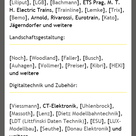
[
Liliput
], [
LGB
], [
Bachmann
], ETS Prag, M. T.
H. Electric Trains, [
Trainline
], [
Lemke
], [
Trix
],
[
Bemo
], Arnold, Rivarossi, Eurotrain, [
Kato
],
Jägerndorfer und weitere
Landschaftsgestaltung:
[
Noch
], [
Woodland
], [
Faller
], [
Busch
],
[
Auhagen
], [
Vollmer
], [
Preiser
], [
Kibri
], [
HEKI
]
und weitere
Digitaltechnik und Zubehör:
[
Viessmann
], CT-Elektronik, [
Uhlenbrock
],
[
Massoth
], [
Lenz
], [
Dietz Modellbahntechnik
],
[
LDT (Littfinski Daten Technik)
], [
ESU
], [
LUX-
Modellbau
], [
Seuthe
], [
Donau Elektronik
] und