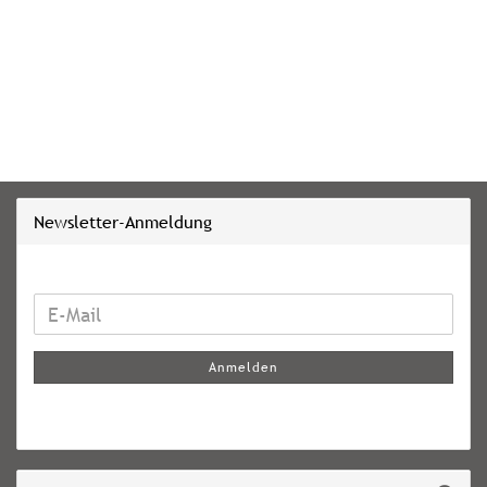
Newsletter-Anmeldung
WEITER
E-
ZUR
Mail
NEWSLETTER-
Anmelden
ANMELDUNG