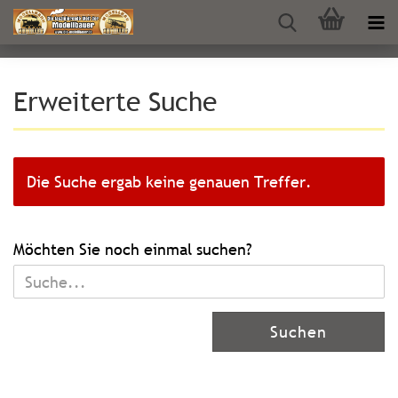
Erweiterte Suche
Die Suche ergab keine genauen Treffer.
MÖCHTEN
Möchten Sie noch einmal suchen?
SIE
NOCH
EINMAL
Suchen
SUCHEN?