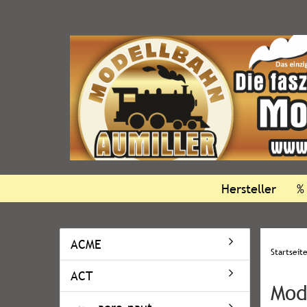
Hersteller
%
ACME
Startseit
ACT
Mod