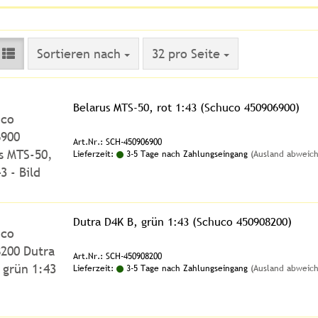
Sortieren nach
pro Seite
Sortieren nach
32 pro Seite
Belarus MTS-50, rot 1:43 (Schuco 450906900)
Art.Nr.: SCH-450906900
Lieferzeit:
3-5 Tage nach Zahlungseingang
(Ausland abweic
Dutra D4K B, grün 1:43 (Schuco 450908200)
Art.Nr.: SCH-450908200
Lieferzeit:
3-5 Tage nach Zahlungseingang
(Ausland abweic