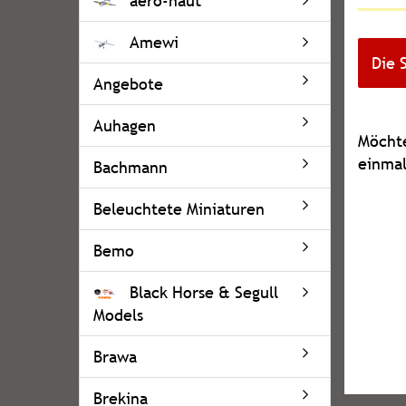
aero-naut
Amewi
Die 
Angebote
Auhagen
MÖCH
Möchte
SIE
einmal
Bachmann
NOCH
EINMA
Beleuchtete Miniaturen
SUCHE
Bemo
Black Horse & Segull
Models
Brawa
Brekina