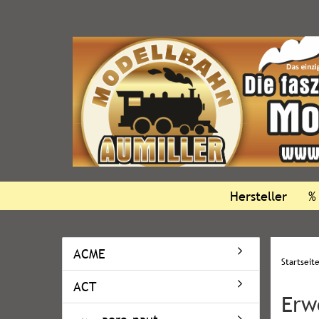
Hersteller
%
ACME
Startseit
ACT
Erw