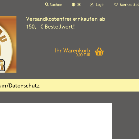
Suchen
DE
Login
Merkzettel
Versandkostenfrei einkaufen ab
150,- € Bestellwert!
Ihr Warenkorb
0,00 EUR
sum/Datenschutz