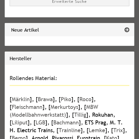
Erweiterte Suche
Neue Artikel
Hersteller
Rollendes Material:
[
Märklin
], [
Brawa
], [
Piko
], [
Roco
],
[
Fleischmann
], [
Merkurtoys
], [
MBW
(Modellbahnwerkstatt)
], [
Tillig
], Rokuhan,
[
Liliput
], [
LGB
], [
Bachmann
], ETS Prag, M. T.
H. Electric Trains, [
Trainline
], [
Lemke
], [
Trix
],
[
Bemo
], Arnold, Rivarossi, Eurotrain, [
Kato
],