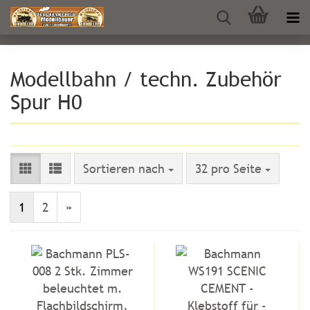
Modellbahn / techn. Zubehör
Spur H0
Sortieren nach
pro Seite
Sortieren nach
32 pro Seite
1
2
»