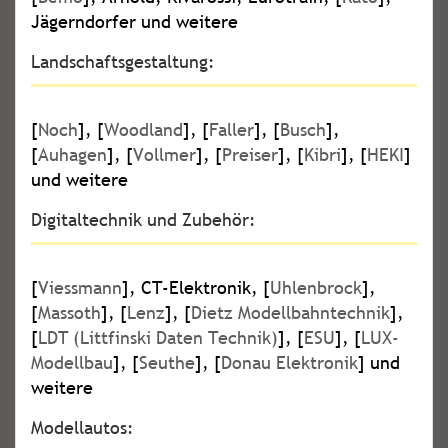
Jägerndorfer und weitere
Landschaftsgestaltung:
[
Noch
], [
Woodland
], [
Faller
], [
Busch
],
[
Auhagen
], [
Vollmer
], [
Preiser
], [
Kibri
], [
HEKI
]
und weitere
Digitaltechnik und Zubehör:
[
Viessmann
], CT-Elektronik, [
Uhlenbrock
],
[
Massoth
], [
Lenz
], [
Dietz Modellbahntechnik
],
[
LDT (Littfinski Daten Technik)
], [
ESU
], [
LUX-
Modellbau
], [
Seuthe
], [
Donau Elektronik
] und
weitere
Modellautos: