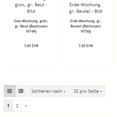
Gras-Mischung, grün,
Erde-Mischung, gr.
gr. Beut (Bachmann
Beutel (Bachmann
WT49)
WT50)
7,65 EUR
7,65 EUR
Sortieren nach
pro Seite
Sortieren nach
32 pro Seite
1
2
»