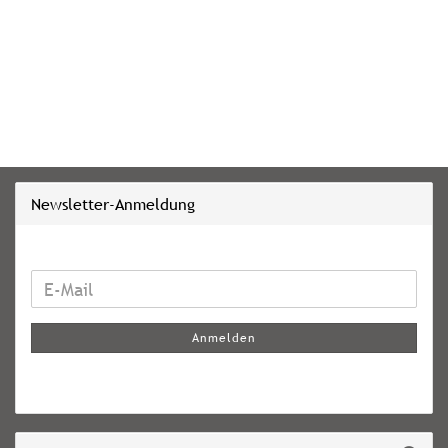
Newsletter-Anmeldung
WEITER
E-
ZUR
Mail
NEWSLETTER-
Anmelden
ANMELDUNG