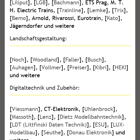
[
Liliput
], [
LGB
], [
Bachmann
], ETS Prag, M. T.
H. Electric Trains, [
Trainline
], [
Lemke
], [
Trix
],
[
Bemo
], Arnold, Rivarossi, Eurotrain, [
Kato
],
Jägerndorfer und weitere
Landschaftsgestaltung:
[
Noch
], [
Woodland
], [
Faller
], [
Busch
],
[
Auhagen
], [
Vollmer
], [
Preiser
], [
Kibri
], [
HEKI
]
und weitere
Digitaltechnik und Zubehör:
[
Viessmann
], CT-Elektronik, [
Uhlenbrock
],
[
Massoth
], [
Lenz
], [
Dietz Modellbahntechnik
],
[
LDT (Littfinski Daten Technik)
], [
ESU
], [
LUX-
Modellbau
], [
Seuthe
], [
Donau Elektronik
] und