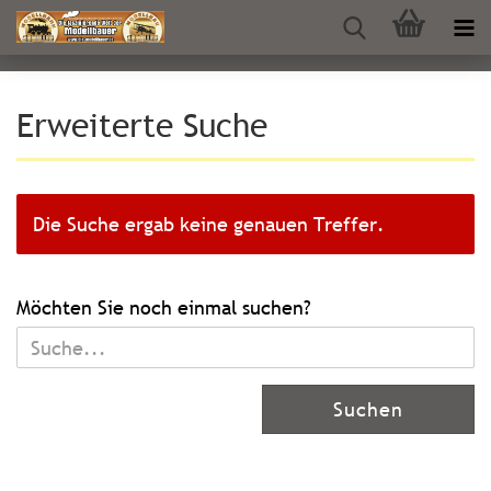
Erweiterte Suche
Die Suche ergab keine genauen Treffer.
MÖCHTEN
Möchten Sie noch einmal suchen?
SIE
NOCH
EINMAL
Suchen
SUCHEN?