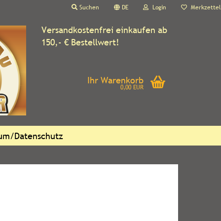
Suchen
DE
Login
Merkzettel
Versandkostenfrei einkaufen ab
150,- € Bestellwert!
Ihr Warenkorb
0,00 EUR
sum/Datenschutz