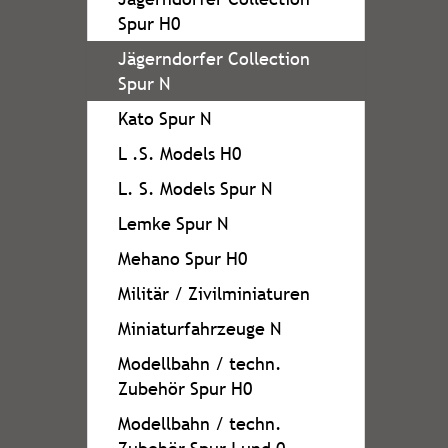
Spur H0
Jägerndorfer Collection
Spur N
Kato Spur N
L .S. Models H0
L. S. Models Spur N
Lemke Spur N
Mehano Spur H0
Militär / Zivilminiaturen
Miniaturfahrzeuge N
Modellbahn / techn.
Zubehör Spur H0
Modellbahn / techn.