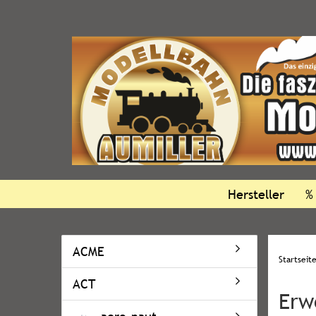
Hersteller
%
ACME
Startseit
ACT
Erw