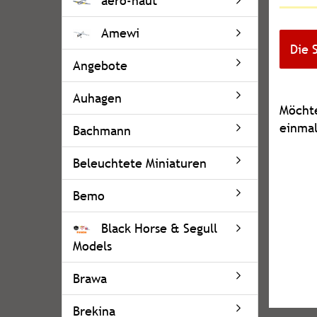
aero-naut
Amewi
Die 
Angebote
Auhagen
MÖCH
Möchte
SIE
einmal
Bachmann
NOCH
EINMA
Beleuchtete Miniaturen
SUCHE
Bemo
Black Horse & Segull
Models
Brawa
Brekina