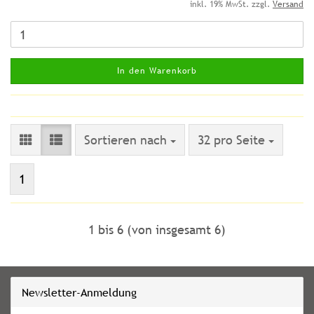
inkl. 19% MwSt. zzgl.
Versand
In den Warenkorb
Sortieren nach
pro Seite
Sortieren nach
32 pro Seite
1
1
bis
6
(von insgesamt
6
)
Newsletter-Anmeldung