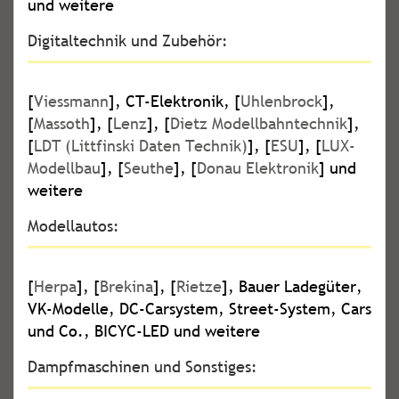
und weitere
Digitaltechnik und Zubehör:
[
Viessmann
], CT-Elektronik, [
Uhlenbrock
],
[
Massoth
], [
Lenz
], [
Dietz Modellbahntechnik
],
[
LDT (Littfinski Daten Technik)
], [
ESU
], [
LUX-
Modellbau
], [
Seuthe
], [
Donau Elektronik
] und
weitere
Modellautos:
[
Herpa
], [
Brekina
], [
Rietze
], Bauer Ladegüter,
VK-Modelle, DC-Carsystem, Street-System, Cars
und Co., BICYC-LED und weitere
Dampfmaschinen und Sonstiges: