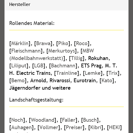
Hersteller
Rollendes Material:
[
Märklin
], [
Brawa
], [
Piko
], [
Roco
],
[
Fleischmann
], [
Merkurtoys
], [
MBW
(Modellbahnwerkstatt)
], [
Tillig
], Rokuhan,
[
Liliput
], [
LGB
], [
Bachmann
], ETS Prag, M. T.
H. Electric Trains, [
Trainline
], [
Lemke
], [
Trix
],
[
Bemo
], Arnold, Rivarossi, Eurotrain, [
Kato
],
Jägerndorfer und weitere
Landschaftsgestaltung:
[
Noch
], [
Woodland
], [
Faller
], [
Busch
],
[
Auhagen
], [
Vollmer
], [
Preiser
], [
Kibri
], [
HEKI
]