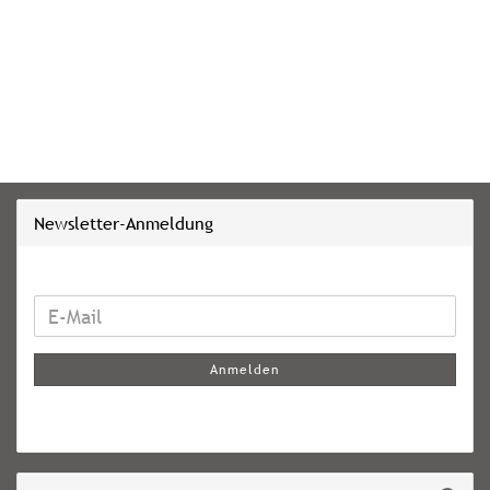
Newsletter-Anmeldung
WEITER
E-
ZUR
Mail
NEWSLETTER-
Anmelden
ANMELDUNG