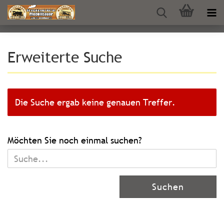
Erweiterte Suche
Die Suche ergab keine genauen Treffer.
MÖCHTEN
Möchten Sie noch einmal suchen?
SIE
NOCH
EINMAL
Suchen
SUCHEN?