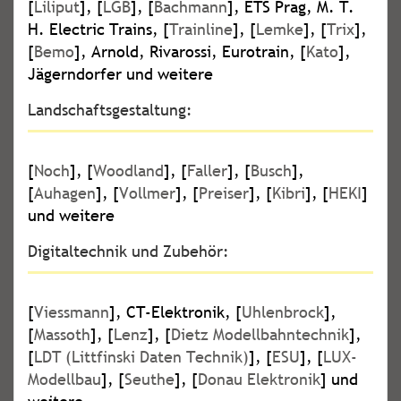
[
Liliput
], [
LGB
], [
Bachmann
], ETS Prag, M. T.
H. Electric Trains, [
Trainline
], [
Lemke
], [
Trix
],
[
Bemo
], Arnold, Rivarossi, Eurotrain, [
Kato
],
Jägerndorfer und weitere
Landschaftsgestaltung:
[
Noch
], [
Woodland
], [
Faller
], [
Busch
],
[
Auhagen
], [
Vollmer
], [
Preiser
], [
Kibri
], [
HEKI
]
und weitere
Digitaltechnik und Zubehör:
[
Viessmann
], CT-Elektronik, [
Uhlenbrock
],
[
Massoth
], [
Lenz
], [
Dietz Modellbahntechnik
],
[
LDT (Littfinski Daten Technik)
], [
ESU
], [
LUX-
Modellbau
], [
Seuthe
], [
Donau Elektronik
] und