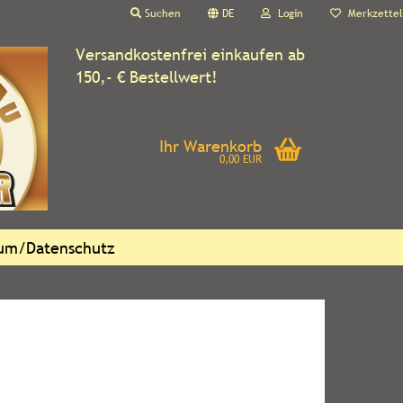
Suchen
DE
Login
Merkzettel
Versandkostenfrei einkaufen ab
150,- € Bestellwert!
Ihr Warenkorb
0,00 EUR
sum/Datenschutz