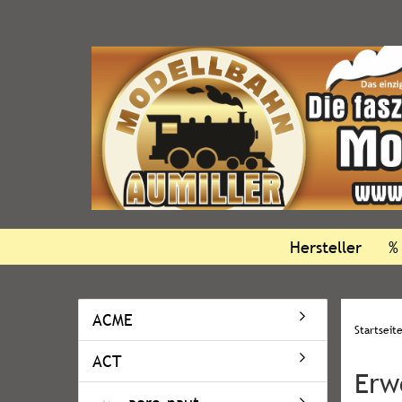
Hersteller
%
ACME
Startseit
ACT
Erw