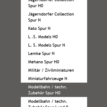
Spur H0
Jägerndorfer Collection
Spur N
Kato Spur N
L .S. Models H0
L. S. Models Spur N
Lemke Spur N
Mehano Spur H0
Militär / Zivilminiaturen
Miniaturfahrzeuge N
Modellbahn / techn.
Zubehör Spur H0
Modellbahn / techn.