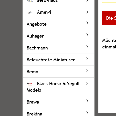
aero-naut
Amewi
Die 
Angebote
Auhagen
MÖCH
Möchte
SIE
einmal
Bachmann
NOCH
EINMA
Beleuchtete Miniaturen
SUCHE
Bemo
Black Horse & Segull
Models
Brawa
Brekina