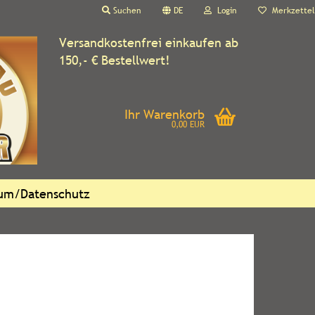
Suchen
DE
Login
Merkzettel
Versandkostenfrei einkaufen ab
150,- € Bestellwert!
Ihr Warenkorb
0,00 EUR
sum/Datenschutz