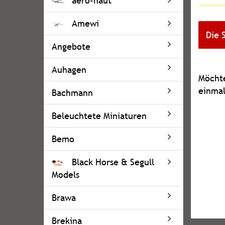
aero-naut
Amewi
Die 
Angebote
Auhagen
MÖCH
Möchte
SIE
einmal
Bachmann
NOCH
EINMA
Beleuchtete Miniaturen
SUCHE
Bemo
Black Horse & Segull
Models
Brawa
Brekina