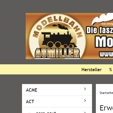
Hersteller
%
ACME
Startseit
ACT
Erw