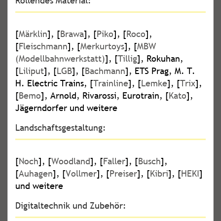
Rollendes Material:
[
Märklin
], [
Brawa
], [
Piko
], [
Roco
],
[
Fleischmann
], [
Merkurtoys
], [
MBW
(Modellbahnwerkstatt)
], [
Tillig
], Rokuhan,
[
Liliput
], [
LGB
], [
Bachmann
], ETS Prag, M. T.
H. Electric Trains, [
Trainline
], [
Lemke
], [
Trix
],
[
Bemo
], Arnold, Rivarossi, Eurotrain, [
Kato
],
Jägerndorfer und weitere
Landschaftsgestaltung:
[
Noch
], [
Woodland
], [
Faller
], [
Busch
],
[
Auhagen
], [
Vollmer
], [
Preiser
], [
Kibri
], [
HEKI
]
und weitere
Digitaltechnik und Zubehör: