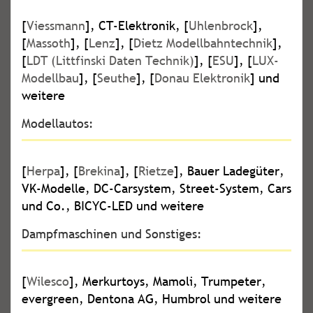
[
Viessmann
], CT-Elektronik, [
Uhlenbrock
],
[
Massoth
], [
Lenz
], [
Dietz Modellbahntechnik
],
[
LDT (Littfinski Daten Technik)
], [
ESU
], [
LUX-
Modellbau
], [
Seuthe
], [
Donau Elektronik
] und
weitere
Modellautos:
[
Herpa
], [
Brekina
], [
Rietze
], Bauer Ladegüter,
VK-Modelle, DC-Carsystem, Street-System, Cars
und Co., BICYC-LED und weitere
Dampfmaschinen und Sonstiges:
[
Wilesco
], Merkurtoys, Mamoli, Trumpeter,
evergreen, Dentona AG, Humbrol und weitere