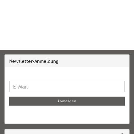
Newsletter-Anmeldung
WEITER
E-
ZUR
Mail
NEWSLETTER-
Anmelden
ANMELDUNG