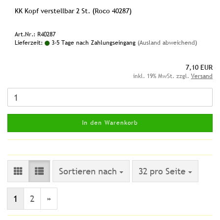
KK Kopf verstellbar 2 St. (Roco 40287)
Art.Nr.: R40287
Lieferzeit:
3-5 Tage nach Zahlungseingang
(Ausland abweichend)
7,10 EUR
inkl. 19% MwSt. zzgl.
Versand
In den Warenkorb
Sortieren nach
pro Seite
Sortieren nach
32 pro Seite
1
2
»