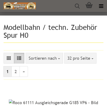
Modellbahn / techn. Zubehör
Spur H0
Sortieren nach
pro Seite
Sortieren nach
32 pro Seite
1
2
»