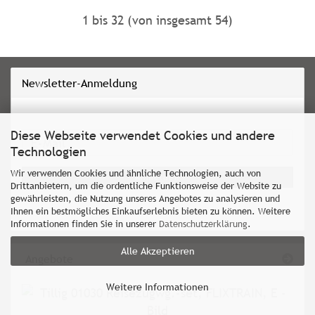
1
bis
32
(von insgesamt
54
)
Newsletter-Anmeldung
Diese Webseite verwendet Cookies und andere
WEITER
E-
Technologien
ZUR
Mail
NEWSLETTER-
Wir verwenden Cookies und ähnliche Technologien, auch von
Anmelden
Drittanbietern, um die ordentliche Funktionsweise der Website zu
ANMELDUNG
gewährleisten, die Nutzung unseres Angebotes zu analysieren und
Ihnen ein bestmögliches Einkaufserlebnis bieten zu können. Weitere
Informationen finden Sie in unserer
Datenschutzerklärung
.
Alle Akzeptieren
Angebote
Weitere Informationen