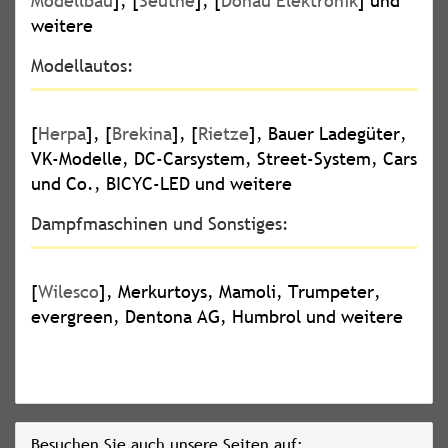
Modellbau
], [
Seuthe
], [
Donau Elektronik
] und
weitere
Modellautos:
[
Herpa
], [
Brekina
], [
Rietze
], Bauer Ladegüter,
VK-Modelle, DC-Carsystem, Street-System, Cars
und Co., BICYC-LED und weitere
Dampfmaschinen und Sonstiges:
[
Wilesco
], Merkurtoys, Mamoli, Trumpeter,
evergreen, Dentona AG, Humbrol und weitere
Besuchen Sie auch unsere Seiten auf: