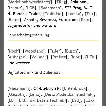
(Modellbahnwerkstatt)
], [
Tillig
], Rokuhan,
[
Liliput
], [
LGB
], [
Bachmann
], ETS Prag, M. T.
H. Electric Trains, [
Trainline
], [
Lemke
], [
Trix
],
[
Bemo
], Arnold, Rivarossi, Eurotrain, [
Kato
],
Jägerndorfer und weitere
Landschaftsgestaltung:
[
Noch
], [
Woodland
], [
Faller
], [
Busch
],
[
Auhagen
], [
Vollmer
], [
Preiser
], [
Kibri
], [
HEKI
]
und weitere
Digitaltechnik und Zubehör:
[
Viessmann
], CT-Elektronik, [
Uhlenbrock
],
[
Massoth
], [
Lenz
], [
Dietz Modellbahntechnik
],
[
LDT (Littfinski Daten Technik)
], [
ESU
], [
LUX-