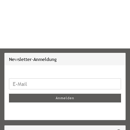
Newsletter-Anmeldung
WEITER
E-
ZUR
Mail
NEWSLETTER-
Anmelden
ANMELDUNG