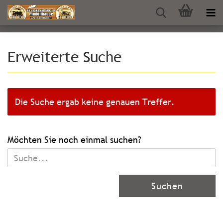
Erweiterte Suche
Die Suche ergab keine genauen Treffer.
MÖCHTEN
Möchten Sie noch einmal suchen?
SIE
NOCH
EINMAL
Suchen
SUCHEN?