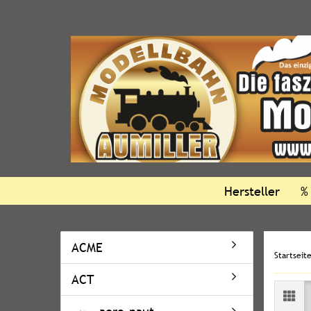
Hersteller
%
ACME
Startseit
ACT