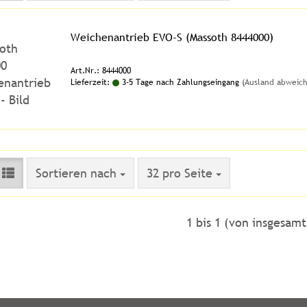
Weichenantrieb EVO-S (Massoth 8444000)
Art.Nr.: 8444000
Lieferzeit:
3-5 Tage nach Zahlungseingang
(Ausland abweic
Sortieren nach
pro Seite
Sortieren nach
32 pro Seite
1
bis
1
(von insgesam