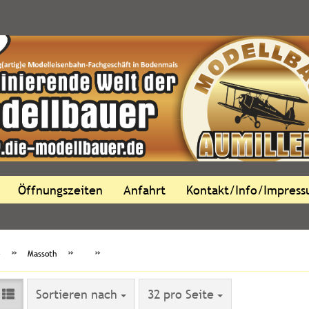
Öffnungszeiten
Anfahrt
Kontakt/Info/Impres
»
»
»
e
Massoth
Sortieren nach
pro Seite
Sortieren nach
32 pro Seite