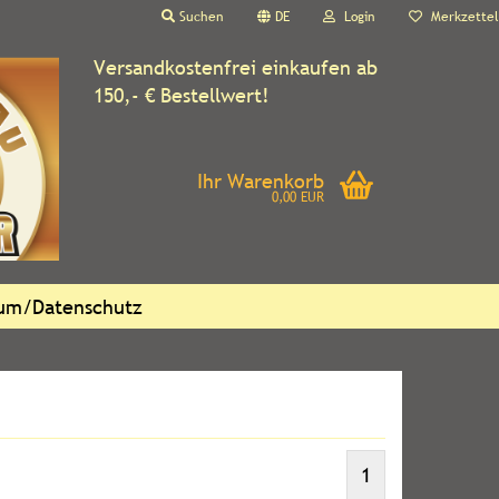
Suchen
DE
Login
Merkzettel
Versandkostenfrei einkaufen ab
150,- € Bestellwert!
Ihr Warenkorb
0,00 EUR
sum/Datenschutz
1